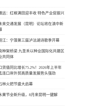
镇远：红椒满田迎丰收 特色产业促振兴
26未来交通发展（昆明）论坛将在滇中新
幕
丽江：宁蒗第三届泸沽湖诗歌季开幕
良种架桥梁 九圣禾以种业国际化共建区
业共同体
货值同比增长75.2%！2026年上半年
孟连口岸外贸高质量发展势头强劲
26石林火把节盛大启幕
水果节全新升级，8月来昆明一键解