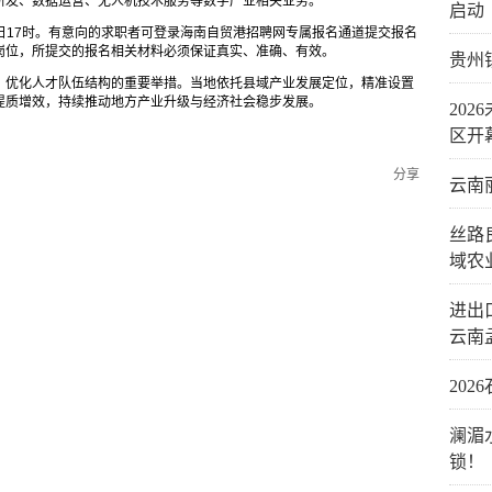
研发、数据运营、无人机技术服务等数字产业相关业务。
启动
2日17时。有意向的求职者可登录海南自贸港招聘网专属报名通道提交报名
岗位，所提交的报名相关材料必须保证真实、准确、有效。
贵州
、优化人才队伍结构的重要举措。当地依托县域产业发展定位，精准设置
提质增效，持续推动地方产业升级与经济社会稳步发展。
20
区开
分享
云南
丝路
域农
进出口
云南
20
澜湄
锁！