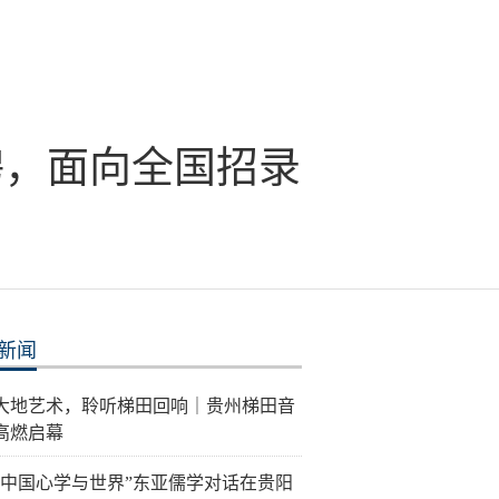
聘，面向全国招录
新闻
大地艺术，聆听梯田回响｜贵州梯田音
高燃启幕
26“中国心学与世界”东亚儒学对话在贵阳