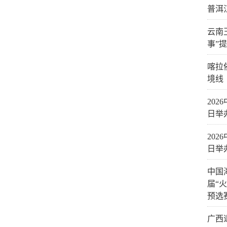
普洱
云南
事”
喀拉
境线
20
日举
20
日举
中国
届“
预选
广西