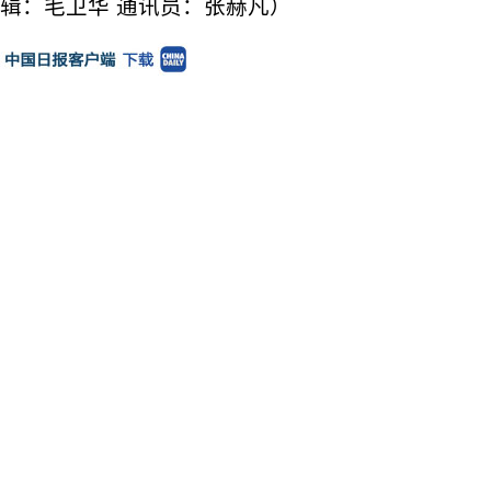
辑：毛卫华 通讯员：张赫凡）