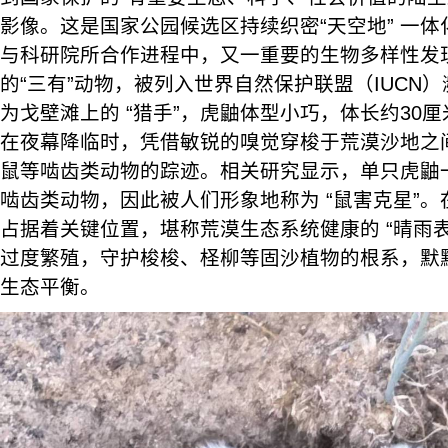
影像。这是国家公园候选区持续织密“天空地” 一
与科研院所合作进程中，又一重要的生物多样性发
的“三有”动物，被列入世界自然保护联盟（IUCN
为戈壁滩上的 “猎手”，虎鼬体型小巧，体长约30
在夜幕降临时，凭借敏锐的嗅觉穿梭于荒漠沙地之
鼠等啮齿类动物的踪迹。相关研究显示，单只虎鼬
啮齿类动物，因此被人们形象地称为 “鼠害克星”
占据着关键位置，堪称荒漠生态系统健康的 “晴雨
过度繁殖，守护梭梭、柽柳等固沙植物的根系，默
生态平衡。