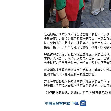
活动现场，消防大队宣传员结合社区老旧小区居多
全科普宣讲，重点讲解了家庭电器起火、电动车飞
法、火场逃生自救技巧、消防器材正确使用方式。
楼道、楼门口、阳台等处的可燃物，杜绝私拉乱接
理论讲解结束后，实战演练正式开展。消防员现场示
学懂、人人会用，现场组织参与人员逐一上手实操
救全过程，消防员全程一对一指导，及时纠正不规
此次消防演练紧贴社区居民生活实际，兼具知识性与
直观掌握火灾应急处置和自救逃生技能。
吉木萨尔县各社区将持续常态化开展消防安全宣传
理举措，全方位织密社区消防安全防护网，切实守
（中国日报新疆记者站编辑：毛卫华 通讯员:马静 