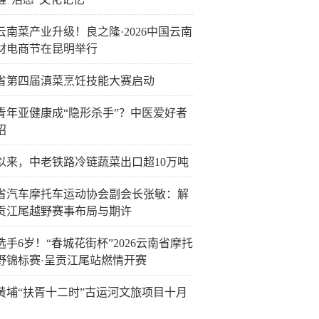
云南菜产业升级！良之隆·2026中国云南
材电商节在昆明举行
省第四届滇菜烹饪技能大赛启动
青年亚健康成“隐形杀手”？中医爱好者
招
以来，中老铁路冷链蔬菜出口超10万吨
省汽车摩托车运动协会副会长张敏：解
贡江尾越野赛事布局与期许
选手6岁！“春城花街杯”2026云南省摩托
野锦标赛·呈贡江尾站燃情开赛
黄埔“扶胥十二时”古运河文旅项目十月