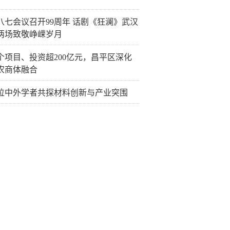
八七会议召开99周年 话剧《狂澜》武汉
两场致敬峥嵘岁月
余个项目、投资超200亿元，昌平区深化
农商体融合
位中外学者共探材料创新与产业突围