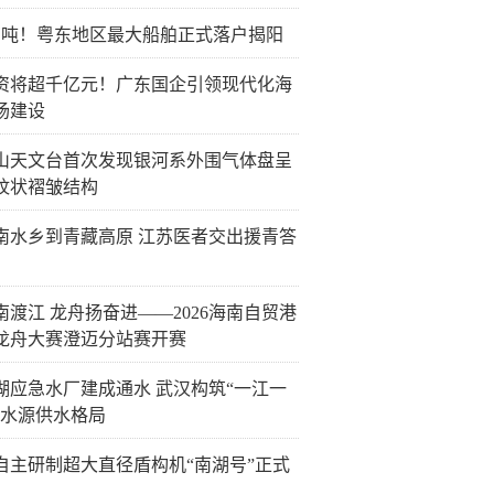
万吨！粤东地区最大船舶正式落户揭阳
资将超千亿元！广东国企引领现代化海
场建设
山天文台首次发现银河系外围气体盘呈
纹状褶皱结构
南水乡到青藏高原 江苏医者交出援青答
南渡江 龙舟扬奋进——2026海南自贸港
龙舟大赛澄迈分站赛开赛
湖应急水厂建成通水 武汉构筑“一江一
双水源供水格局
自主研制超大直径盾构机“南湖号”正式