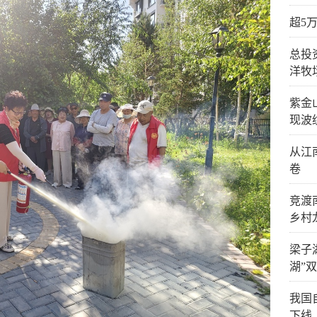
超5
总投
洋牧
紫金
现波
从江
卷
竞渡
乡村
梁子
湖”
我国
下线