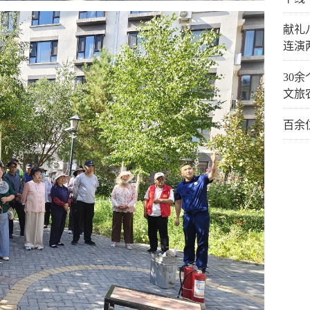
献礼
连演
30
文旅
百余