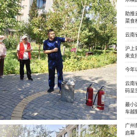
助推
菜食
云南
沪上
来支
今年
云南
码呈
最小
车越
广州
启幕