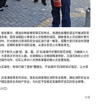
、居民集中、楼道杂物易堆积等实际特点，用通俗易懂的语言开展消防安
线充电、厨房油锅起火等常见火灾隐患的成因，细致普及火灾初期扑救方
同时，针对居民日常消防安全误区进行逐一解答，提醒大家日常及时清理
电线，定期检查家中消防设施，从源头防范火灾事故发生。
范干粉灭火器“提、拔、握、压”标准操作步骤的规范流程，为确保人人
，大家依次手持灭火器，对准模拟火点根部精准喷射，沉浸式体验火灾扑
范操作动作，切实让参训人员熟练掌握初期火灾处置技能。
实操性，有效打破了居民“懂理论、不会操作”的消防知识盲区，让大家
、应急演练等系列活动，常态化排查辖区消防安全隐患，细化消防安全治
护辖区居民生命财产安全，为社区平安稳定发展筑牢坚实的安全屏障。
杜川江）
分享