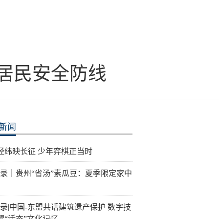
居民安全防线
新闻
经纬映长征 少年弈棋正当时
记录｜贵州“省汤”素瓜豆：夏季限定家中
记录|中国-东盟共话建筑遗产保护 数字技
醒“活态”文化记忆