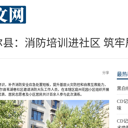
尔县：消防培训进社区 筑牢
分享
最热
意识，补齐消防安全应急处置短板，提升基层火灾防控和自救互救能力，
黑白
木萨尔县苇湖巷社区邀请消防大队工作人员，在本辖区庭州花园小区组织开展
代表、居民志愿者及小区居民共计百余人参与此次演练。
CD
味
CD
术唤