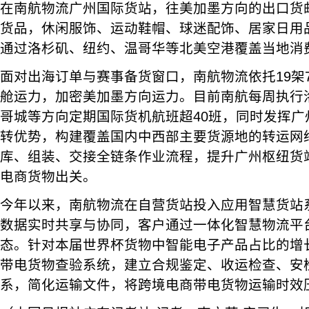
在南航物流广州国际货站，往美加墨方向的出口货邮
货品，休闲服饰、运动鞋帽、球迷配饰、居家日用
通过洛杉矶、纽约、温哥华等北美空港覆盖当地消
面对出海订单与赛事备货窗口，南航物流依托19架
舱运力，加密美加墨方向运力。目前南航每周执行
哥城等方向定期国际货机航班超40班，同时发挥广
转优势，构建覆盖国内中西部主要货源地的转运网
库、组装、交接全链条作业流程，提升广州枢纽货
电商货物出关。
今年以来，南航物流在自营货站投入应用智慧货站
数据实时共享与协同，客户通过一体化智慧物流平
态。针对本届世界杯货物中智能电子产品占比的增
带电货物查验系统，建立合规鉴定、收运检查、安
系，简化运输文件，将跨境电商带电货物运输时效压