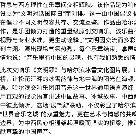
哲思与西方理性在乐章间交相辉映。该作品是为响应
设立为“文明对话国际日”而创排。这一由中国倡议
在倡导不同文明包容共存、交流互鉴。作品由哈尔
作，是乐团倾力打造的重量级原创交响乐。该乐曲
视野与专业水准，更生动诠释了“文明因交流而多彩
刻主题。演出现场气氛热烈，每个乐章结束，掌声
情地说：“音乐里有中国的灵魂，也有我们熟悉的情
此次交响乐《文明颂》与哈尔滨冰雪文化图片展，
桥，让松花江畔的冰雪韵律与地中海的阳光在海顿
遇。哈尔滨交响乐团用音乐这一世界通用语言演绎
用直观的视觉语言讲述中国故事、冰城故事，中西
中彼此倾听。这场“展”“演”联动，不仅彰显了哈尔滨
“世界音乐之城”的双重魅力，更在艺术与情感的共
边界，为中西民心相通架起温暖而坚实的桥梁，推
献真挚的中国声音。