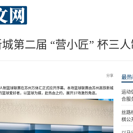
新城第二届 “营小匠” 杯
分享
最热
 杯三人制篮球联赛在苏州万体汇正式拉开序幕。本场篮球联赛由苏州高铁新城
运动
的篮球爱好者，以篮球为媒，赴热血之约，展开37场激烈角逐。
合服
丝路
棋公
以马