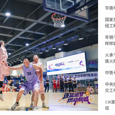
华南
国家
纽工
年销
样样
火承
族火
中铁
中央
灾工
13
班