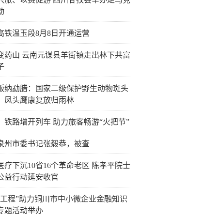
动
高铁温玉段8月8日开通运营
变药山 云南元谋县羊街镇走出林下共富
子
版纳勐腊：国家二级保护野生动物斑头
、凤头鹰康复放归雨林
：铁路增开列车 助力旅客畅游“火把节”
泉州市委书记张毅恭，被查
医疗下沉10省16个革命老区 陈孝平院士
公益行动延安收官
企工程”助力铜川市中小微企业金融知识
专题活动举办