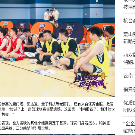
技活
杭台
荒山
新路
西双
鸺鹠
云南
福建
优质
届参赛的魔门塔、图达通、量子科技等老面孔，还有来自江苏金服、数智
表示，“错过了上一届篮球联赛很是遗憾，这回第一时间报名了，和其他企
团队
机会。”
彩表现，也为当晚的其他小组赛奠定了基调。球员们身着战衣，眼神坚
“金
彰显果敢，三分绝杀时引爆全场。
赋能