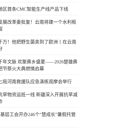
地区首条CMC智能生产线产品下线
发展改革委批复！云南将建一个水利枢
程
千万！他把野生菌卖到了欧洲丨在云南
好
千年文脉 欢聚彝乡盛夏——2026楚雄彝
把节祭火大典燃情启幕
七局河南救援队应急演练观摩会举行
抗旱物资运抵一线 新疆深入开展抗旱减
作
6家基层工会开办246个“慧成长”暑假托管