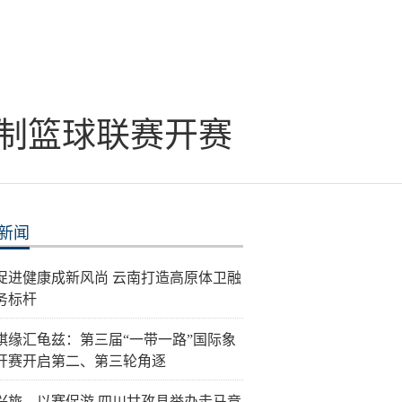
三人制篮球联赛开赛
新闻
促进健康成新风尚 云南打造高原体卫融
务标杆
棋缘汇龟兹：第三届“一带一路”国际象
开赛开启第二、第三轮角逐
兴旅、以赛促游 四川甘孜县举办走马竞