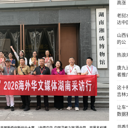
高涨
老挝
达中
山西
的公
热浪
唐九
者推
这十
吉林
让车
数据
书香