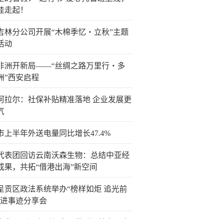
娃走起！
吉林分公司开展“木棉季忆・立秋”主题
活动
非洲开新局——“丝绸之路万里行・多
洲”西安启程
阿拉尔：社保补贴精准落地 企业发展更
气
市上半年外送电量同比增长47.4%
代表团回访云南沃森生物：总结中亚经
成果，共拓“借港出海”新空间
呈贡区政法系统举办“榜样如炬 追光前
先进事迹分享会