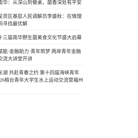
南华：从深山到餐桌，菌香深处有平安
呈贡区基层人民调解员李盛秋：在情理
间寻找最优解
十三届南华野生菌美食文化节盛大启幕
赋能·金融助力·青年筑梦 两岸青年金融
交流大讲堂开讲
东湖 共赴青春之约 第十四届海峡青年
2026榕台青年大学生水上运动交流营福州