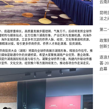
云南
昆明
法之
第二
年、底蕴厚重绵长，高质量发展步履铿锵、气象万千。后续将发挥全球传
播矩阵与媒体站点，全方位推介湖南形象、产业红利与发展机遇，向海外
、海外友城资源，立足多年沉淀的侨界人脉、经贸、文化等渠道和资源，
政策
资源精准对接，吸引更多侨商侨资、侨界人才奔赴潇湘、投资湖南。
创新
国侨商投资大会（湖南）将面向全球侨商展示湖南形象，释放合作信号，推
文媒体是联通中外的关键桥梁，希望大家聚焦湖南产业优势、惠企政策、
逐浪
续提升湖南国际知名度与吸引力。凝聚全球侨界力量，构建内外联动传播
荟·
外宣传、文化交流、经贸推介等方面持续发力，推动各项合作走深走实。
启幕