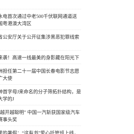
水电首次通过中老500千伏联网通道送
国粤港澳大湾区
省公安厅关于公开征集涉黑恶犯罪线索
来袭！高速一线最美的身影藏在阳光下
洲担任第二十一届中国长春电影节志愿
广大使
种首字母J来命名的分子筛拓扑结构，是
大学的J
“越开越聪明” 中国一汽斩获国家级汽车
赛事头奖
里的暑假：“这有书”爱心托管班上线，