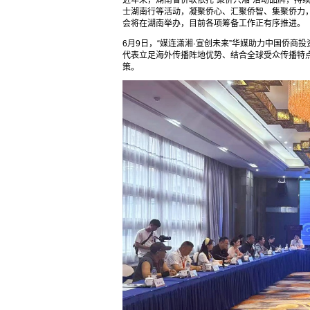
近年来，湖南省侨联依托“聚侨兴湘”活动品牌，持
士湖南行等活动，凝聚侨心、汇聚侨智、集聚侨力，为
会将在湖南举办，目前各项筹备工作正有序推进。
6月9日，“媒连潇湘·宣创未来”华媒助力中国侨商
代表立足海外传播阵地优势、结合全球受众传播特点
策。