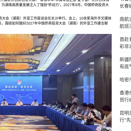
续开展新侨创新创业大赛、“亲情中华·中国寻根之旅”夏令营、世界名校博
湖南高质量发展注入了强劲“侨动力”。2027年9月，中国侨商投资大
长春
投资大会（湖南）外宣工作座谈会在长沙举行。会上，10余家海外华文媒体
南航
，围绕如何做好2027年中国侨商投资大会（湖南）的外宣工作建言献
航班
首赴
彩非
新疆
有底
哈密
香港
贸行
昆明
行”