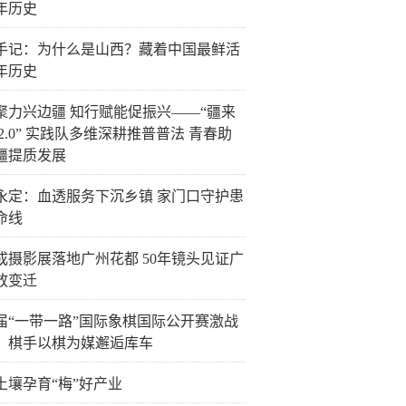
年历史
手记：为什么是山西？藏着中国最鲜活
年历史
聚力兴边疆 知行赋能促振兴——“疆来
2.0” 实践队多维深耕推普普法 青春助
疆提质发展
永定：血透服务下沉乡镇 家门口守护患
命线
成摄影展落地广州花都 50年镜头见证广
放变迁
届“一带一路”国际象棋国际公开赛激战
，棋手以棋为媒邂逅库车
土壤孕育“梅”好产业