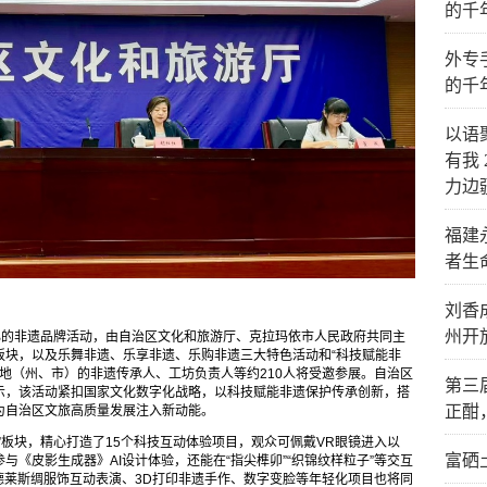
的千
外专
的千
以语
有我 
力边
福建
者生
刘香
州开
心的非遗品牌活动，由自治区文化和旅游厅、克拉玛依市人民政府共同主
板块，以及乐舞非遗、乐享非遗、乐购非遗三大特色活动和“科技赋能非
个地（州、市）的非遗传承人、工坊负责人等约210人将受邀参展。自治区
第三
示，该活动紧扣国家文化数字化战略，以科技赋能非遗保护传承创新，搭
正酣
为自治区文旅高质量发展注入新动能。
”板块，精心打造了15个科技互动体验项目，观众可佩戴VR眼镜进入以
富硒
《皮影生成器》AI设计体验，还能在“指尖榫卯”“织锦纹样粒子”等交互
德莱斯绸服饰互动表演、3D打印非遗手作、数字变脸等年轻化项目也将同