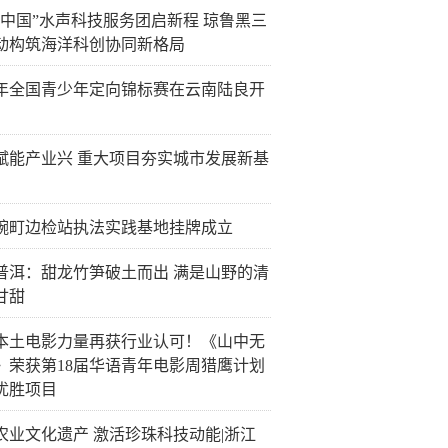
创中国”水声科技服务团启新程 琼鲁黑三
动构筑海洋科创协同新格局
26年全国青少年定向锦标赛在云南陆良开
赋能产业兴 重大项目夯实城市发展新基
畹町边检站执法实践基地挂牌成立
普洱：甜龙竹笋破土而出 满是山野的清
甘甜
本土电影力量再获行业认可！《山中无
》荣获第18届华语青年电影周猎鹰计划
优胜项目
农业文化遗产 激活珍珠科技动能|浙江