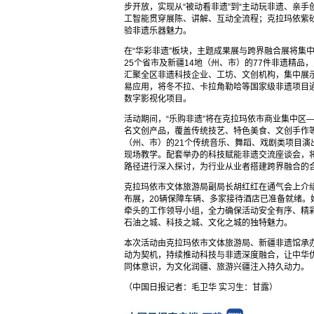
步开放，实现从“被动看非遗”到“主动玩非遗、亲手
工智能贯穿展陈、讲解、互动全流程；克拉玛依紫
验非遗乐器魅力。
在“华彩非遗”板块，主题成果展与跨界融合展将集中
25个省市及新疆14地（州、市）的77件非遗精
汇聚全区非遗科技企业、工坊、文创机构，集中展示“
易应用，将冬不拉、卡拉角勒哈等国家级非遗项目
数字影视化项目。
活动期间，“乐购非遗”将在克拉玛依市商业集中区
名文创产品，覆盖传统技艺、特色美食、文创手作等品
（州、市）的21个传统音乐、舞蹈、戏剧类项目演出
现场教学。配套举办的科技赋能非遗交流座谈会，
路径进行深入探讨，为行业从业者搭建跨界融合的
克拉玛依市文体旅游局副局长胡红红在通气会上介绍
布展，20辆保障车辆、多家接待酒店已准备就绪
牵头的工作领导小组，全力确保活动安全有序、精
石油之城、科技之城、文化之城的独特魅力。
本次活动由克拉玛依市文体旅游局、新疆非遗馆承
动为契机，持续推动科技与非遗深度融合，让中华
同体意识，为文化润疆、旅游兴疆注入持久动力。
（中国日报记者：毛卫华 实习生：甘露）