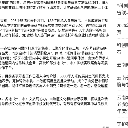
创非遗”的转变。昌吉州将带来AI赋能非遗传播与智慧文旅体验项目，将人
“科
砂哨埙非遗工坊打造的数字吹奏互动装置，让零基础观众也能快速上手体
省联
亮相，205个非遗代表性项目、133位传承人参与展示。主题成果展汇集
20
品，呈现中华文化的审美底蕴与各民族交流交融的生动记忆；跨界融合展则
非遗+科技”“非遗+文创”等融合成果。伊犁州率先引入非遗数字版权交
赛
通过动作捕捉、3D建模植入热门网游；克州依托科技企业打造玛纳斯史诗
科创
——克拉玛依河景区打造非遗集市，汇聚全区非遗工坊、老字号品牌及联
石
类，同步启动“非遗消夏购物月”。同时，“乐舞非遗”将组织14个地
33场；“乐享非遗”面向中小学生开展24场非遗研学体验，由28名传承人
将邀请国内优秀科技企业、高校和部分地（州、市）围绕实践案例与发展
云南
合作平台。
，目前各项筹备工作已进入冲刺阶段，5000平方米的展览空间即将完成
云南
。她表示，克拉玛依市委、市政府高度重视此次活动，成立了由分管市领导
脆与
彩圆满。胡红红诚挚邀请各界人士到克拉玛依走一走、看一看，感受这座
云南
办，各地（州、市）文旅局协办。自治区文化和旅游厅表示，将以此次活
优秀传统文化在守正创新中焕发时代光彩，有形有感有效铸牢中华民族共
老虎
年度
守护
分享