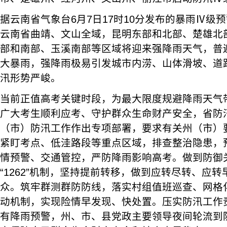
据云南省气象台6月7日17时10分发布的暴雨Ⅳ级
云南省曲靖、文山全域，昆明东部和北部、楚雄北
部和南部、玉溪南部等区域将迎来强降雨天气，普
大暴雨，强降雨极易引发城市内涝、山体滑坡、道
汛形势严峻。
当前正值高考关键时段，为最大限度规避降雨天气
广大考生顺利应考、守护群众生命财产安全，省防
（市）防汛工作作出专项部署，要求有关州（市）
紧盯考点、低洼路段等重点区域，排查整治隐患，
情预警、交通管控，严防降雨影响高考。做到防御
“1262”机制，坚持提前转移，做到应转尽转、应
众。筑牢群测群防防线，落实村组值班巡查、网格
动机制，实现险情早发现、快处置。压实防汛工作
有降雨预警，州、市、县党政主要领导夜间轮流到