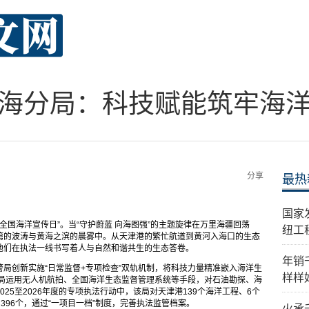
海分局：科技赋能筑牢海
分享
最热
国家
个“全国海洋宣传日”。当“守护蔚蓝 向海图强”的主题旋律在万里海疆回荡
纽工
湾的波涛与黄海之滨的晨雾中。从天津港的繁忙航道到黄河入海口的生态
他们在执法一线书写着人与自然和谐共生的生态答卷。
年销
局创新实施“日常监督+专项检查”双轨机制，将科技力量精准嵌入海洋生
样样
该局运用无人机航拍、全国海洋生态监督管理系统等手段，对石油勘探、海
25至2026年度的专项执法行动中，该局对天津港139个海洋工程、6个
396个，通过“一项目一档”制度，完善执法监管档案。
火承