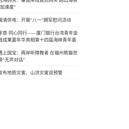
远海码头：垂直岸线直达码头 跑出海铁
“加速度”
闽清供电：开展“八一”拥军慰问活动
序章·同心同行——厦门银行台湾青年金
践成果嘉年华亮相第十四届海峡青年荟
遇上国宝：两岸听障舞者 在福州熊猫世
绎“无声对话”
发布地质灾害、山洪灾害双预警