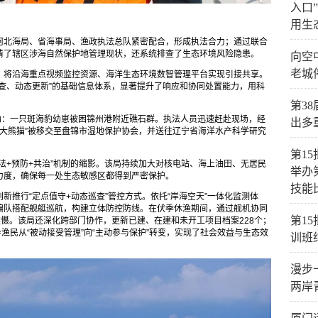
入口
用生
河北海局、省海事局、渔政执法总队紧密配合，形成执法合力；通过联合
清了辖区涉海自然保护地管理现状，还系统排查了生态环境风险隐患。
向空
老城
，将沿海重点视频监控资源、海洋生态环境数智管理平台实现引接共享。
查、动态更新”的基础信息体系，显著提升了响应和协同处置能力，用科
。
第3
助：一只斑海豹幼崽被困锦州港附近礁石群。执法人员迅速赶赴现场，经
出多
上大熊猫”被移交至盘锦市湿地保护协会，并送往辽宁省海洋水产科学研究
第1
法+预防+共治”机制的缩影。该局持续加大对核电站、海上油田、无居民
举办
力度，确保每一处生态敏感区都得到严密保护。
技能
新推行“定点值守+动态巡查”管控方式。依托“岸海空天”一体化监测体
编队搭配舰艇巡航，构建立体防控防线。在伏季休渔期间，通过舰机协同
第1
震慑。该局还深化跨部门协作，更新已建、在建和未开工项目档案228个；
渔民从“被动接受管理”向“主动参与保护”转变，实现了社会效益与生态效
训班
漫步
两岸