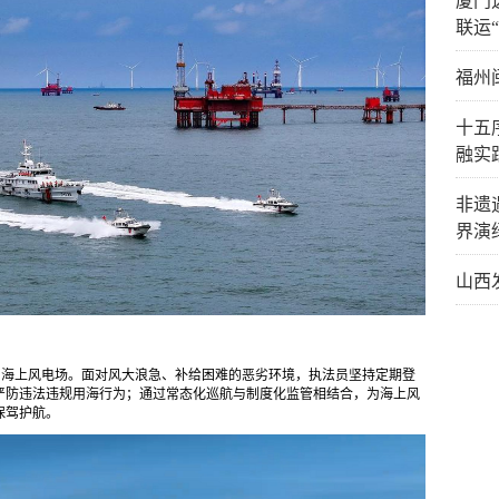
厦门
联运
福州
十五
融实
非遗
界演
山西
和海上风电场。面对风大浪急、补给困难的恶劣环境，执法员坚持定期登
严防违法违规用海行为；通过常态化巡航与制度化监管相结合，为海上风
保驾护航。