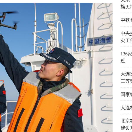
族火
中铁
中央
灾工
13
班
大连
三等
国家
大连
北京
建设