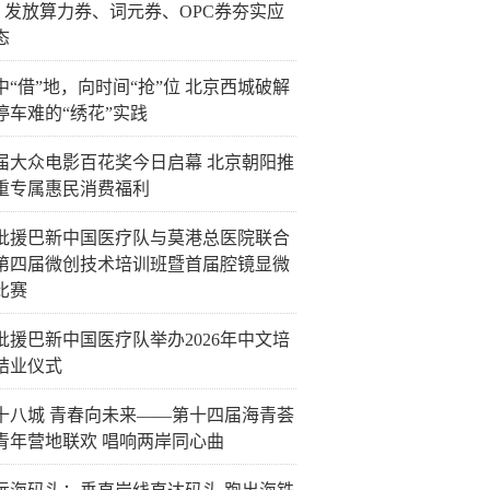
” 发放算力券、词元券、OPC券夯实应
态
中“借”地，向时间“抢”位 北京西城破解
停车难的“绣花”实践
8届大众电影百花奖今日启幕 北京朝阳推
重专属惠民消费福利
5批援巴新中国医疗队与莫港总医院联合
第四届微创技术培训班暨首届腔镜显微
比赛
5批援巴新中国医疗队举办2026年中文培
结业仪式
十八城 青春向未来——第十四届海青荟
青年营地联欢 唱响两岸同心曲