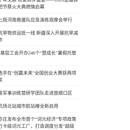
把节祭火大典燃情启幕
七局河南救援队应急演练观摩会举行
抗旱物资运抵一线 新疆深入开展抗旱减
作
6家基层工会开办246个“慧成长”暑假托管
选手在“创赢未来”全国创业大赛获两项
奖
级军事训练营研学团队走进旅顺口区
机场北站城市航站楼全新启用
亦庄发布全市首个“词元经济”专项政策
万卡级词元工厂，打造调度分发“超级