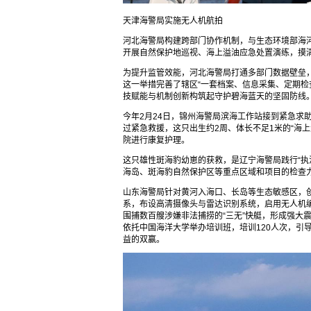
天津海警局实施无人机航拍
河北海警局构建跨部门协作机制，与生态环境部海
开展自然保护地巡视、海上溢油应急处置演练，摸
为提升监管效能，河北海警局打通多部门数据壁垒
这一举措完善了辖区“一套档案、信息采集、定期检
技赋能与机制创新构筑起守护碧海蓝天的坚固防线
今年2月24日，锦州海警局滨海工作站接到紧急求
过紧急救援，这只出生约2周、体长不足1米的“海
院进行康复护理。
这只雄性斑海豹幼崽的获救，是辽宁海警局践行“执
海岛、斑海豹自然保护区等重点区域和项目的检查
山东海警局针对黄河入海口、长岛等生态敏感区，创
系，布设高清摄像头与雷达识别系统，启用无人机
围捕数百艘涉嫌非法捕捞的“三无”快艇，形成强大
依托中国海洋大学举办培训班，培训120人次，引导
益的双赢。