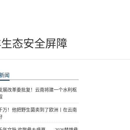
洋生态安全屏障
新闻
发展改革委批复！云南将建一个水利枢
程
千万！他把野生菌卖到了欧洲丨在云南
好
千年文脉 欢聚彝乡盛夏——2026楚雄彝