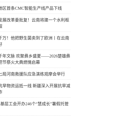
地区首条CMC智能生产线产品下线
发展改革委批复！云南将建一个水利枢
程
千万！他把野生菌卖到了欧洲丨在云南
好
千年文脉 欢聚彝乡盛夏——2026楚雄彝
把节祭火大典燃情启幕
七局河南救援队应急演练观摩会举行
抗旱物资运抵一线 新疆深入开展抗旱减
作
6家基层工会开办246个“慧成长”暑假托管