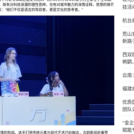
间，既有对科技浪潮的理性思辨，也有对城市魅力的深情诠释，思想的锋芒
技活
：“他们不仅是语言的驾驭者，更是文化的思考者。”
杭台
荒山
新路
西双
鸺鹠
云南
福建
优质
团队
“金
赋能
才情的检阅。选手们将传统元素与现代艺术巧妙融合，古韵新风轮番登