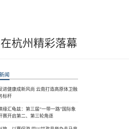
赛在杭州精彩落幕
新闻
促进健康成新风尚 云南打造高原体卫融
务标杆
棋缘汇龟兹：第三届“一带一路”国际象
开赛开启第二、第三轮角逐
兴旅、以赛促游 四川甘孜县举办走马竞