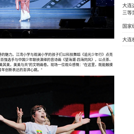
大连
三等
国家
大连
特的魅力。江湾小学与观澜小学的孩子们以科技舞蹈《追光少年行》点亮
杯百强选手与中国少年联袂演绎的音诗画《望海潮·四海同风》，以点茶、
美其美，美美与共”的文明画卷。现场一位观众感慨：“在这里，既能触摸
年创新表达的澎湃心跳。”