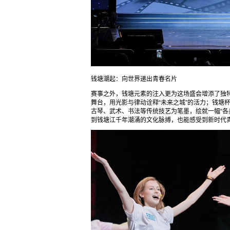
钱塘潮起：向世界递出青春名片
赛事之外，钱塘元素的注入更为这场盛会增添了独
舞台，用光影与律动诠释“未来之城”的活力；钱塘
古琴、武术、书法等传统技艺为笔墨，绘就一幅“各
到钱塘江千年潮涌的文化脉搏，也能感受到新时代青