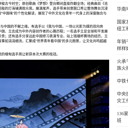
穿梭古今时空；原创歌曲《梦想》登台瞬间直接炸翻全场；经典曲目《沧
华南
河般的灯海铺满观众席。展演尾声，选手带来创意脱口秀让整场舞台沉浸
“中国味”的个性化解读，展现了中外文化在青年一代身上的深度融合与
国家
述与中国的不解之缘。有选手以《我与中国，一场以光影为媒的双向奔
纽工
中国、立志成为中外内容创作者的心路历程；一名选手立足全球和平发展
珍贵；还有选手分享远赴中国修习表演专业、站上钱塘杯赛场的经历，立
年销
事如涓涓细流，汇聚成“世界青年看中国”的多元图景，让文化共鸣超越
样样
院的缅甸选手周让斩获本次大赛的桂冠。
火承
族火
中铁
中央
灾工
13
班