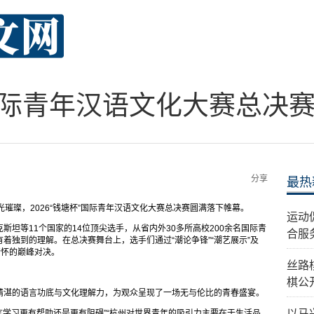
杯”国际青年汉语文化大赛总决
分享
最热
璀璨，2026“钱塘杯”国际青年汉语文化大赛总决赛圆满落下帷幕。
运动
坦等11个国家的14位顶尖选手，从省内外30多所高校200余名国际青
合服
着独到的理解。在总决赛舞台上，选手们通过“潮论争锋”“潮艺展示”及
情怀的巅峰对决。
丝路
棋公
精湛的语言功底与文化理解力，为观众呈现了一场无与伦比的青春盛宴。
以马
语言学习更有帮助还是更有阻碍”“杭州对世界青年的吸引力主要在于生活品