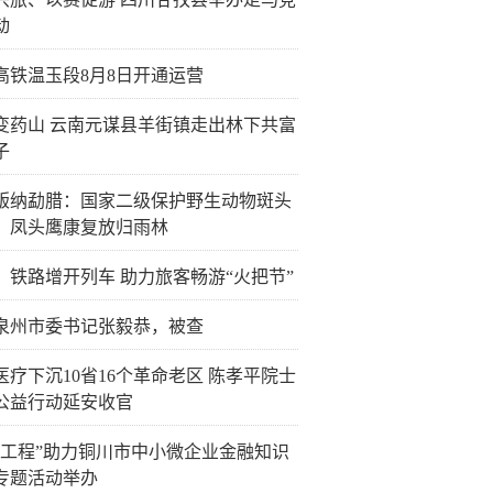
动
高铁温玉段8月8日开通运营
变药山 云南元谋县羊街镇走出林下共富
子
版纳勐腊：国家二级保护野生动物斑头
、凤头鹰康复放归雨林
：铁路增开列车 助力旅客畅游“火把节”
泉州市委书记张毅恭，被查
医疗下沉10省16个革命老区 陈孝平院士
公益行动延安收官
企工程”助力铜川市中小微企业金融知识
专题活动举办