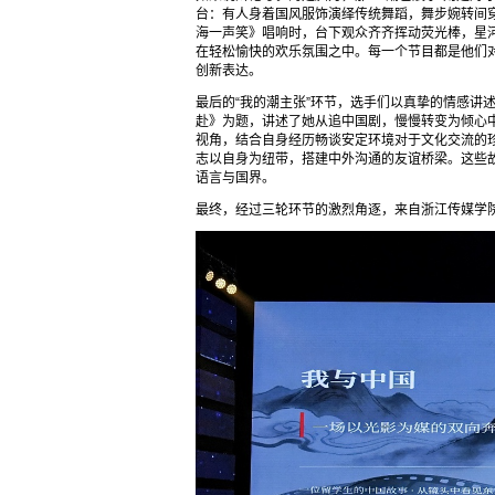
台：有人身着国风服饰演绎传统舞蹈，舞步婉转间
海一声笑》唱响时，台下观众齐齐挥动荧光棒，星
在轻松愉快的欢乐氛围之中。每一个节目都是他们对
创新表达。
最后的“我的潮主张”环节，选手们以真挚的情感讲
赴》为题，讲述了她从追中国剧，慢慢转变为倾心
视角，结合自身经历畅谈安定环境对于文化交流的
志以自身为纽带，搭建中外沟通的友谊桥梁。这些故
语言与国界。
最终，经过三轮环节的激烈角逐，来自浙江传媒学