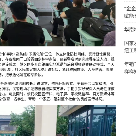
“金
赋能
华南
国家
纽工
“护学岗+巡防线+矛盾化解”三位一体立体化防控网络，实行显性用警、
度，在各校园门口设置固定护学点位，民辅警准时到岗疏导车流人流、规
年销
务建设成果，辖区同步开启路面实地巡逻与后台视频巡查联动模式，全天
联络机制，社区民警定期入校走访对接，紧盯校园欺凌、人身伤害、邻里
样样
制，把矛盾化解在萌芽阶段。
。各派出所法治副校长走进课堂，依托升旗仪式、主题班会以案释法，引
急演练，民警现场示范防暴器械实操方法，手把手指导安保人员与任课教
能力。与此同时，依托校园宣传栏、电子屏、家校微信群、官方新媒体等
“教育一名学生、带动一个家庭、辐射整个社会”的良好宣传格局。