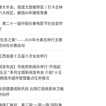
春大冬会，我是文旅推荐官丨打卡吉林
六大校区，解锁80年硬核青春
！第二十一届中国长春电影节社会宣传
了
迹生态之美”——2026年大美吉林行主题
活动在长春启动
江西省委十五届十次全会举行
闻发布会】市政府新闻办举行“开局起
十五五’”系列主题新闻发布会 介绍“十五
时期我市城市管理重点任务情况
促进健康成新风尚 云南打造高原体卫融
务标杆
棋缘汇龟兹：第三届“一带一路”国际象