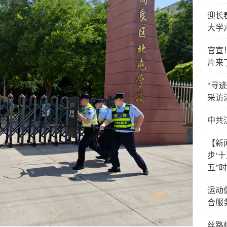
迎长
大学
官宣
片来
“寻
采访
中共
【新
步‘
五”
运动
合服
丝路