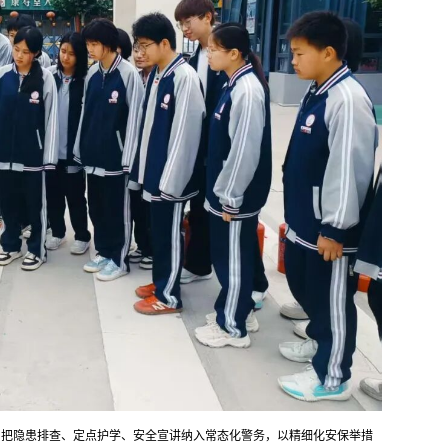
，把隐患排查、定点护学、安全宣讲纳入常态化警务，以精细化安保举措