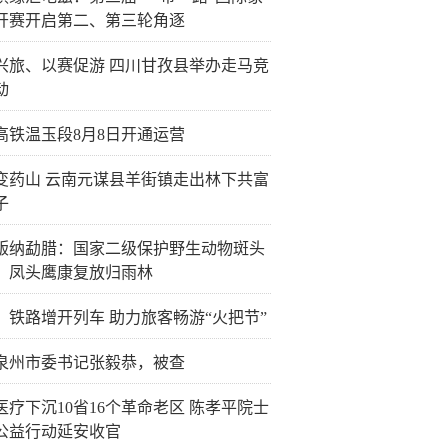
开赛开启第二、第三轮角逐
兴旅、以赛促游 四川甘孜县举办走马竞
动
高铁温玉段8月8日开通运营
变药山 云南元谋县羊街镇走出林下共富
子
版纳勐腊：国家二级保护野生动物斑头
、凤头鹰康复放归雨林
：铁路增开列车 助力旅客畅游“火把节”
泉州市委书记张毅恭，被查
医疗下沉10省16个革命老区 陈孝平院士
公益行动延安收官