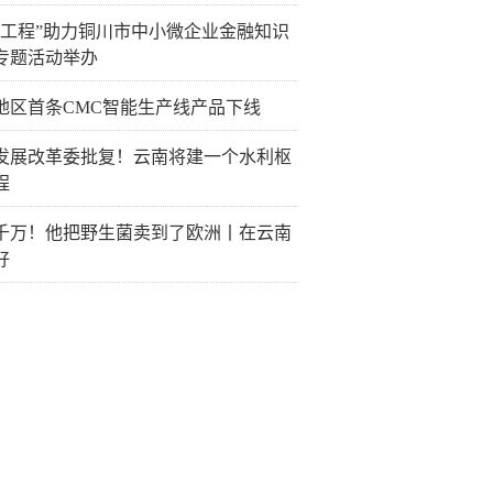
企工程”助力铜川市中小微企业金融知识
专题活动举办
地区首条CMC智能生产线产品下线
发展改革委批复！云南将建一个水利枢
程
千万！他把野生菌卖到了欧洲丨在云南
好