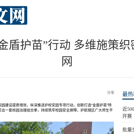
金盾护苗”行动 多维施策
网
分享
最热
园建设提质增效，纵深推进护校安园专项行动，创新打造“金盾护苗”特
近5
打出一套校园治理组合拳，持续筑牢校园安全屏障，护航辖区广大师生平
开赛
批量