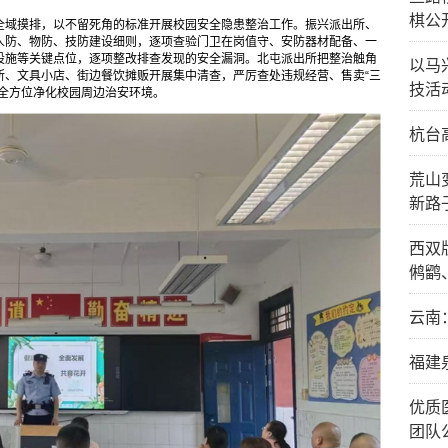
棋公
全域摸排，以不留死角的标准开展校园安全隐患整治工作。振兴派出所、
人防、物防、技防建设细则，逐项查验门卫在岗值守、安防器材配备、一
设施等关键点位，逐项整改排查发现的安全漏洞。北屯派出所把整治触角
以马
所、文具小店、街边餐饮摊贩开展集中清查，严厉查处违规经营、售卖“三
技活
，全方位净化校园周边治安环境。
杭台
荒山
新路
西双
鸺鹠
云南
福建
优质
团队