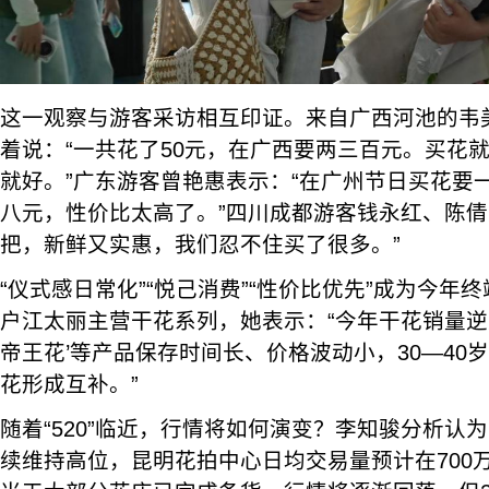
这一观察与游客采访相互印证。来自广西河池的韦
着说：“一共花了50元，在广西要两三百元。买花
就好。”广东游客曾艳惠表示：“在广州节日买花要
八元，性价比太高了。”四川成都游客钱永红、陈倩则
把，新鲜又实惠，我们忍不住买了很多。”
“仪式感日常化”“悦己消费”“性价比优先”成为今年
户江太丽主营干花系列，她表示：“今年干花销量逆
帝王花’等产品保存时间长、价格波动小，30—40
花形成互补。”
随着“520”临近，行情将如何演变？李知骏分析认为
续维持高位，昆明花拍中心日均交易量预计在700万