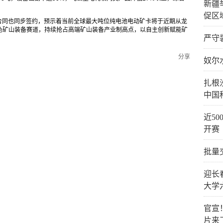
新疆
促区
卡采购合同也同步签约，预示着当前全球最大吨位纯电池电动矿卡将于近期从龙
色矿山装备赛道，持续抢占高端矿山装备产业制高点，以自主创新赋能矿
严守
分享
奴尔
扎根
中国
近5
开赛
批量
迎长
大学
官宣
片来