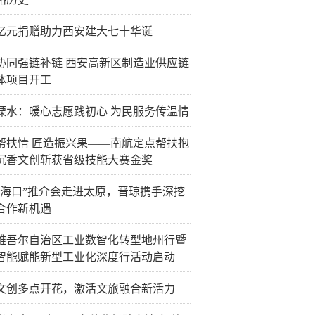
亿元捐赠助力西安建大七十华诞
协同强链补链 西安高新区制造业供应链
体项目开工
溧水：暖心志愿践初心 为民服务传温情
帮扶情 匠造振兴果——南航定点帮扶抱
沉香文创斩获省级技能大赛金奖
资海口”推介会走进太原，晋琼携手深挖
合作新机遇
维吾尔自治区工业数智化转型地州行暨
智能赋能新型工业化深度行活动启动
文创多点开花，激活文旅融合新活力