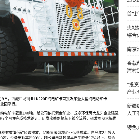
首批
央地
综合
南京
香载
湾村
“投
产业
 5月9日，西藏巨龙铜业LK220E纯电矿卡首批发车暨大型纯电动矿卡
产业园举行。
新疆
人工
E纯电矿卡载重140吨，是公司依托紫金矿业、龙净环保两大龙头企业强强
仅用8个月便完成技术论证、研发攻关到整车下线全流程，研发周期大幅优
特色
既能有效降低矿区碳排放，又能显著缩减企业运营成本。自今年2月投入
0吨，设备出勤率超90%，吨公里电耗较同类产品降低17%以上，综合