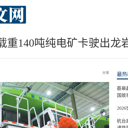
载重140吨纯电矿卡驶出龙
分享
最热
蔡皋
国故
20
杭台
通铁