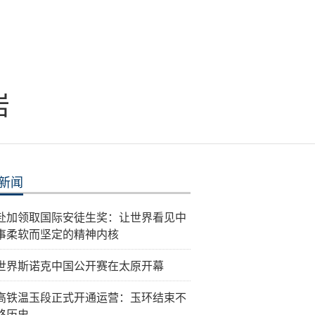
岩
新闻
赴加领取国际安徒生奖：让世界看见中
事柔软而坚定的精神内核
26世界斯诺克中国公开赛在太原开幕
高铁温玉段正式开通运营：玉环结束不
路历史