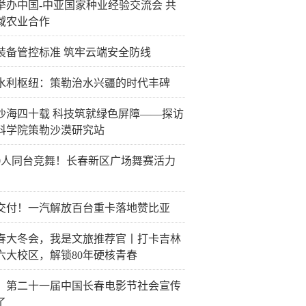
举办中国-中亚国家种业经验交流会 共
域农业合作
装备管控标准 筑牢云端安全防线
水利枢纽：策勒治水兴疆的时代丰碑
沙海四十载 科技筑就绿色屏障——探访
科学院策勒沙漠研究站
00人同台竞舞！长春新区广场舞赛活力
交付！一汽解放百台重卡落地赞比亚
春大冬会，我是文旅推荐官丨打卡吉林
六大校区，解锁80年硬核青春
！第二十一届中国长春电影节社会宣传
了