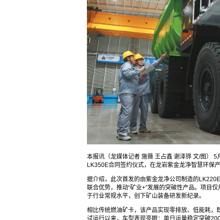
本报讯（龙媒体记者 施薇 王占鑫 谢泽铧 文/图）
LK350E合同签约仪式，在龙岩紫金龙净智慧环保
据介绍，此次首发的由紫金龙净公司制造的LK220
联合优势，推动“矿业+”发展的突破性产品。项目
于行业常规水平，创下矿山装备研发新纪录。
相比传统燃油矿卡，该产品实现零排放、低能耗，
试运行以来，车型表现亮眼：单日运量稳定突破200