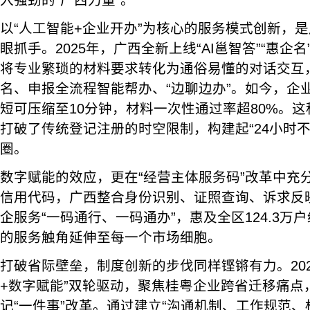
入强劲的“广西力量”。
以“人工智能+企业开办”为核心的服务模式创新，
眼抓手。2025年，广西全新上线“AI邕智答”“惠企名
将专业繁琐的材料要求转化为通俗易懂的对话交互
名、申报全流程智能帮办、“边聊边办”。如今，企
短可压缩至10分钟，材料一次性通过率超80%。这
打破了传统登记注册的时空限制，构建起“24小时
圈。
数字赋能的效应，更在“经营主体服务码”改革中充
信用代码，广西整合身份识别、证照查询、诉求反
企服务“一码通行、一码通办”，惠及全区124.3万
的服务触角延伸至每一个市场细胞。
打破省际壁垒，制度创新的步伐同样铿锵有力。202
+数字赋能”双轮驱动，聚焦桂粤企业跨省迁移痛点
记“一件事”改革。通过建立“沟通机制、工作规范、