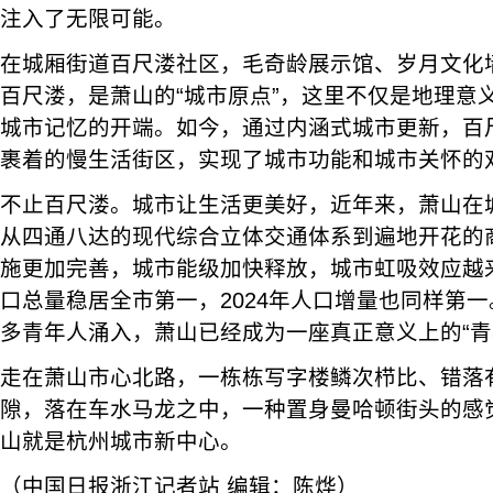
注入了无限可能。
在城厢街道百尺溇社区，毛奇龄展示馆、岁月文化
百尺溇，是萧山的“城市原点”，这里不仅是地理意
城市记忆的开端。如今，通过内涵式城市更新，百
裹着的慢生活街区，实现了城市功能和城市关怀的
不止百尺溇。城市让生活更美好，近年来，萧山在
从四通八达的现代综合立体交通体系到遍地开花的
施更加完善，城市能级加快释放，城市虹吸效应越
口总量稳居全市第一，2024年人口增量也同样第
多青年人涌入，萧山已经成为一座真正意义上的“青
走在萧山市心北路，一栋栋写字楼鳞次栉比、错落
隙，落在车水马龙之中，一种置身曼哈顿街头的感
山就是杭州城市新中心。
（中国日报浙江记者站 编辑：陈烨）