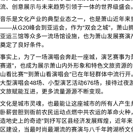
流、创意展示与未来趋势引领于一体的世界级盛会
音乐是文化产业的典型业态之一，也是萧山近年来
——从G20峰会到亚运会，作为“双会之城”，萧山
亚运三馆等众多一流场馆设施，也为萧山发展赛演产
奠定了良好条件。
事实上，为了一场演唱会奔赴一座城，演艺赛事为
赛道”，也成为展示萧山内外形象和特色文旅资源的
山看比赛”“到萧山看演唱会”已在年轻群体中流行开
大型演唱会48场、小型演艺活动676场，接待过
文旅赋能互进，更多流量源源不断变现。
文化是城市灵魂，也最能让这座城市的所有人产生
卧薪尝胆到衙前农民运动点燃中共农运的革命火种
造地史上的奇迹”到抒写区县经济发展辉煌，近年
区建设，当最时尚最潮流的赛演与八千年跨湖桥文