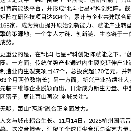
这仅是其中一幕。围绕“产业所需、创新所能”，萧
引育高能级平台，并形成“北斗七星+”科创矩阵。截
矩阵在研科技项目达934个，累计与企业共建联合
168家，成为萧山提升原始创新能力、赋能产业转
擎的策源地，一个集人才链、创新链、生态链于一体
成势。
更重要的是，在“北斗七星+”科创矩阵赋能之下，“
圈。一方面，传统优势产业通过内生裂变延伸产业
制造业内生裂变项目47个，总投资超170亿元，
63个月两位数增长；另一方面，新兴产业持续壮大
先临三维等企业脱颖而出，日渐成为新生力量、中
团落子，更让萧山再次“全城关注”。
无疑，萧山“两新”融合正全面发力。
人文与城市耦合生长。11月14日，2025杭州国际
幕。这次音博会，汇聚了全球顶尖音乐与演艺力量