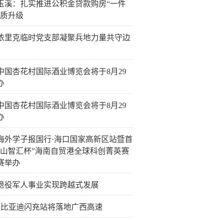
玉溪：扎实推进公积金贷款购房“一件
提质升级
依里克临时党支部凝聚兵地力量共守边
26中国杏花村国际酒业博览会将于8月29
办
26中国杏花村国际酒业博览会将于8月29
办
海外学子报国行·海口国家高新区站暨首
火山智汇杯”海南自贸港全球科创菁英赛
赛举办
退役军人事业实现跨越式发展
4座比亚迪闪充站将落地广西高速