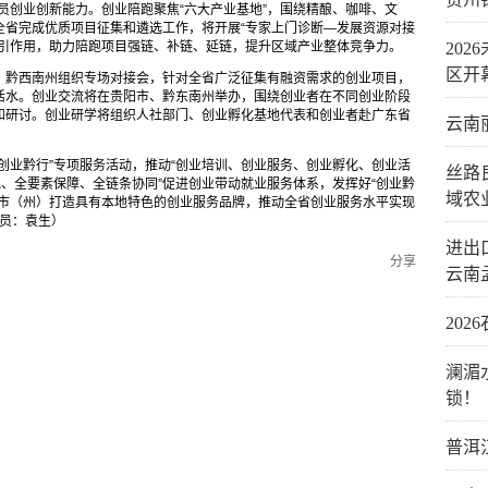
员创业创新能力。创业陪跑聚焦“六大产业基地”，围绕精酿、咖啡、文
全省完成优质项目征集和遴选工作，将开展“专家上门诊断—发展资源对接
牵引作用，助力陪跑项目强链、补链、延链，提升区域产业整体竞争力。
20
区开
、黔西南州组织专场对接会，针对全省广泛征集有融资需求的创业项目，
活水。创业交流将在贵阳市、黔东南州举办，围绕创业者在不同创业阶段
和研讨。创业研学将组织人社部门、创业孵化基地代表和创业者赴广东省
云南
创业黔行”专项服务活动，推动“创业培训、创业服务、创业孵化、创业活
丝路
跑、全要素保障、全链条协同”促进创业带动就业服务体系，发挥好“创业黔
域农
各市（州）打造具有本地特色的创业服务品牌，推动全省创业服务水平实现
讯员：袁生）
进出口
分享
云南
20
澜湄
锁！
普洱