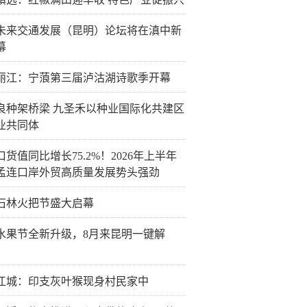
26未来交通发展（昆明）论坛将在滇中新
幕
丽江：宁蒗第三届泸沽湖诗歌季开幕
良种架桥梁 九圣禾以种业国际化共建区
业共同体
货值同比增长75.2%！2026年上半年
孟连口岸外贸高质量发展势头强劲
26石林火把节盛大启幕
水果节全新升级，8月来昆明一键解
江城：印支灰叶猴现身村民家中