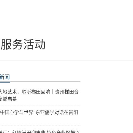
项服务活动
新闻
大地艺术，聆听梯田回响｜贵州梯田音
高燃启幕
26“中国心学与世界”东亚儒学对话在贵阳
镇远：红椒满田迎丰收 特色产业促振兴