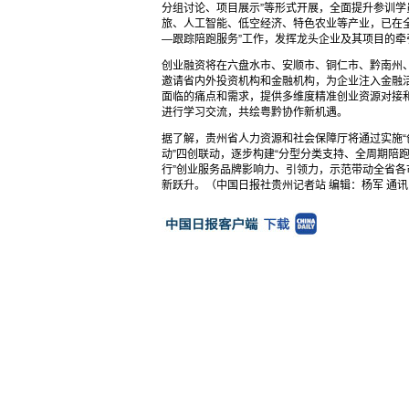
分组讨论、项目展示”等形式开展，全面提升参训学
旅、人工智能、低空经济、特色农业等产业，已在
—跟踪陪跑服务”工作，发挥龙头企业及其项目的
创业融资将在六盘水市、安顺市、铜仁市、黔南州
邀请省内外投资机构和金融机构，为企业注入金融
面临的痛点和需求，提供多维度精准创业资源对接
进行学习交流，共绘粤黔协作新机遇。
据了解，贵州省人力资源和社会保障厅将通过实施“
动”四创联动，逐步构建“分型分类支持、全周期陪
行”创业服务品牌影响力、引领力，示范带动全省
新跃升。（中国日报社贵州记者站 编辑：杨军 通