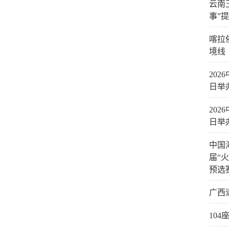
云南
事”
喀拉
境线
20
日举
20
日举
中国
届“
预选
广西
10