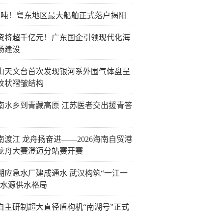
万吨！粤东地区最大船舶正式落户揭阳
资将超千亿元！广东国企引领现代化海
场建设
山天文台首次发现银河系外围气体盘呈
纹状褶皱结构
南水乡到青藏高原 江苏医者交出援青答
南渡江 龙舟扬奋进——2026海南自贸港
龙舟大赛澄迈分站赛开赛
湖应急水厂建成通水 武汉构筑“一江一
双水源供水格局
自主研制超大直径盾构机“南湖号”正式