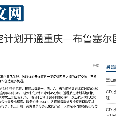
空计划开通重庆—布鲁塞尔
分享
最热
—布鲁塞尔直飞航线。该航线的开通将进一步促进两国之间的友好交流，不断
黑白
合作创造更多机遇。
行3个往返航班，班期从每周一、四、六。去程航班计划北京时间02:50
CD
鲁塞尔国际机场，飞行时长预计11小时45分钟；返程航班计划当地时间
0到达重庆江北国际机场，飞行时长预计10小时50分钟，以上航班信息以实
味
信公众号及小程序、服务热线95339、各直属售票处及授权代理购买机
费行李、机上升舱、商务套票等多元化的产品，以满足不同旅客的出行需
CD
术唤