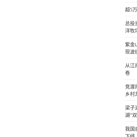
超5
总投
洋牧
紫金
现波
从江
卷
竞渡
乡村
梁子
湖”
我国
下线