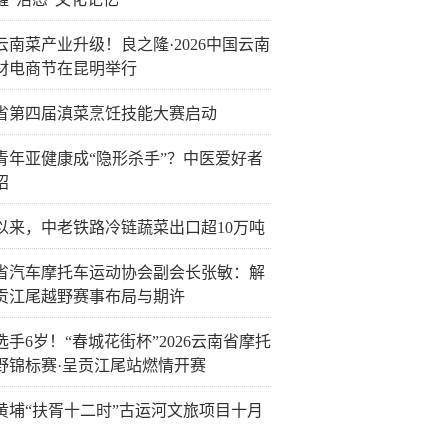
云南菜产业升级！良之隆·2026中国云南
材电商节在昆明举行
省第四届滇菜烹饪技能大赛启动
青年亚健康成“隐形杀手”？中医爱好者
招
以来，中老铁路冷链蔬菜出口超10万吨
省汽车摩托车运动协会副会长张敏：解
贡江尾越野赛事布局与期许
选手6岁！“春城花街杯”2026云南省摩托
野锦标赛·呈贡江尾站燃情开赛
黄埔“扶胥十二时”古运河文旅项目十月