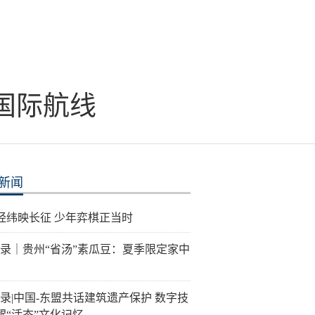
国际航线
新闻
经纬映长征 少年弈棋正当时
记录｜贵州“省汤”素瓜豆：夏季限定家中
记录|中国-东盟共话建筑遗产保护 数字技
醒“活态”文化记忆