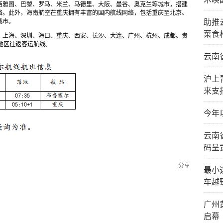
西雅图、巴黎、罗马、米兰、马德里、大阪、曼谷、奥克兰等城市，搭建
络。此外，海南航空在重庆拥有丰富的国内航线网络，包括重庆至北京、
城市。
助推
菜食
、上海、深圳、海口、重庆、西安、长沙、大连、广州、杭州、成都、贵
地区往返客运航线。
云南
沪上
来支
今年
云南
码呈
分享
最小
车越
广州
启幕