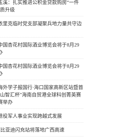
玉溪：扎实推进公积金贷款购房“一件
提质升级
依里克临时党支部凝聚兵地力量共守边
26中国杏花村国际酒业博览会将于8月29
办
26中国杏花村国际酒业博览会将于8月29
办
海外学子报国行·海口国家高新区站暨首
火山智汇杯”海南自贸港全球科创菁英赛
赛举办
退役军人事业实现跨越式发展
4座比亚迪闪充站将落地广西高速