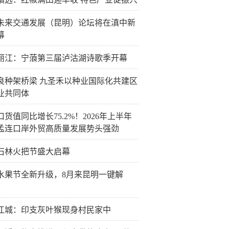
26未来交通发展（昆明）论坛将在滇中新
幕
丽江：宁蒗第三届泸沽湖诗歌季开幕
良种架桥梁 九圣禾以种业国际化共建区
业共同体
货值同比增长75.2%！2026年上半年
孟连口岸外贸高质量发展势头强劲
26石林火把节盛大启幕
水果节全新升级，8月来昆明一键解
江城：印支灰叶猴现身村民家中