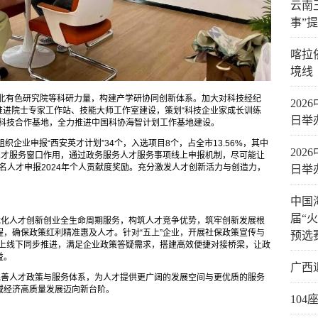
云南
事”
喀拉
境线
西北有色研究院等科研力量，构建产学研协同创新体系。加大对科技经纪
20
，推进院士专家工作站、技能大师工作室建设，策划“科技企业家成长训练
日举
际科技合作基地，全力推进中国科协海智计划工作基地建设。
企业申报“西安英才计划”34个，入选项目8个，占全市13.56%，其中
20
人才服务窗口作用，通过政务服务人才服务事项线上申报机制，尽可能让
7名人才申报2024年个人贡献度奖励。充分激发人才创新活力与创造力，
日举
中国
届“
优化人才创新创业全生命周期服务，构筑人才竞争优势，筑牢创新发展根
，确保政策红利精准惠及人才。针对“五上”企业，开展社保政策宣传与
预选
，线上线下同步推进，满足企业政策答疑需求，搭建高效便捷对接桥梁，让政
益。
广西
完善人才政策与服务体系，为人才提供更广阔的发展空间与更优质的服务
域经济高质量发展迈向新台阶。
10