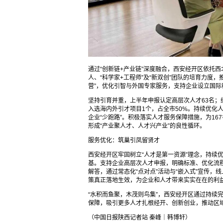
通过“创新链+产业链”深度融合，西安经开区依托
人、“科学家+工程师”及“新双创”团队的培育力度
营”，优化引智与外国专家服务，支持企业设立国
坚持引育并重，上半年申报认定高层次人才63名；组织
入选海内外引才项目1个，占全市50%。持续优化
企业“少跑路”。积极落实人才服务保障措施，为16
形成“产业聚人才、人才兴产业”的良性循环。
服务优化：筑巢引凤留贤才
西安经开区牢固树立“人才是第一资源”理念，持续
基。支持企业高层次人才申报，明确标准、优化流程
解答，通过常态化“点对点”活动与“嵌入式”宣传
策真正落地生效，为企业和人才带来实实在在的利
“水积而鱼聚，木茂则鸟集”，西安经开区通过持续
保障，吸引更多人才扎根经开、创新创业，推动区
（中国日报陕西记者站 秦峰｜韩博轩）