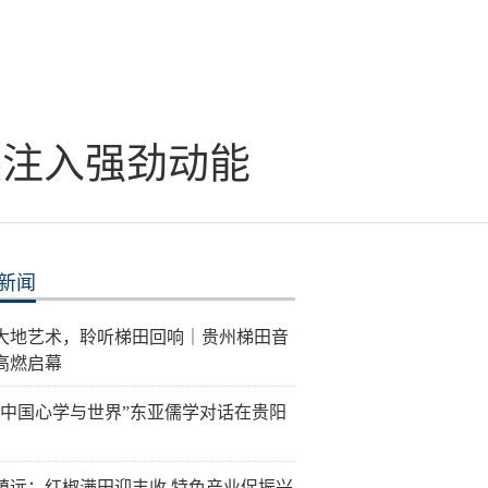
展注入强劲动能
新闻
大地艺术，聆听梯田回响｜贵州梯田音
高燃启幕
26“中国心学与世界”东亚儒学对话在贵阳
镇远：红椒满田迎丰收 特色产业促振兴