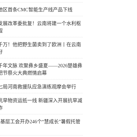
地区首条CMC智能生产线产品下线
发展改革委批复！云南将建一个水利枢
程
千万！他把野生菌卖到了欧洲丨在云南
好
千年文脉 欢聚彝乡盛夏——2026楚雄彝
把节祭火大典燃情启幕
七局河南救援队应急演练观摩会举行
抗旱物资运抵一线 新疆深入开展抗旱减
作
6家基层工会开办246个“慧成长”暑假托管