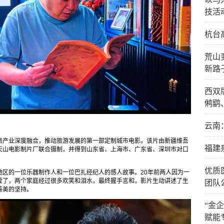
技活
杭台
荒山
新路
西双
鸺鹠
云南
旅产业深度融合，推动旅游发展的第一部定制城市电影。该片由新疆维吾
福建
天山电影制片厂联合摄制，并得到山东省、上海市、广东省、深圳市对口
优质
地区的一位乐器制作人和一位巴扎经纪人的感人故事。20年前两人因为一
爱了，两个家庭经过很多欢笑和泪水，最终握手言和，影片生动讲述了生
团队
善美的坚持。
“金
赋能