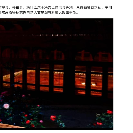
盖提县、莎车县，塔什库尔干塔吉克自治县等地。从选题策划之初，主创
米尔高原等标志性自然人文景观有机融入叙事框架。