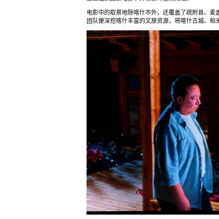
电影中的取景地除喀什市外，还覆盖了疏附县、麦
团队便深挖喀什丰富的文旅资源，将喀什古城、帕