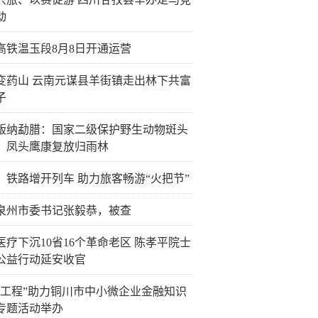
动
高铁温玉段8月8日开通运营
变药山 云南元谋县羊街镇走出林下共富
子
版纳勐腊：国家二级保护野生动物斑头
、凤头鹰康复放归雨林
：铁路增开列车 助力旅客畅游“火把节”
泉州市委书记张毅恭，被查
医疗下沉10省16个革命老区 陈孝平院士
公益行动延安收官
企工程”助力铜川市中小微企业金融知识
专题活动举办