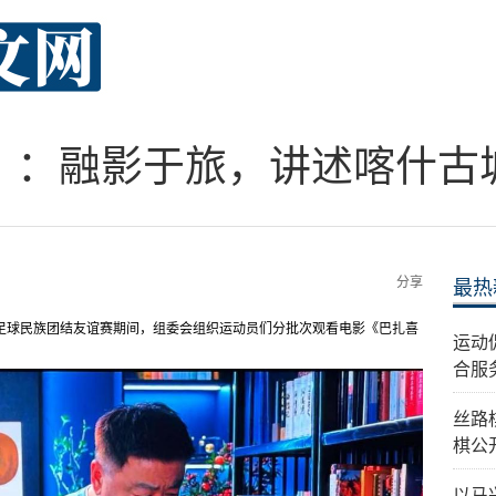
》：融影于旅，讲述喀什古
分享
最热
女子足球民族团结友谊赛期间，组委会组织运动员们分批次观看电影《巴扎喜
运动
合服
丝路
棋公
以马