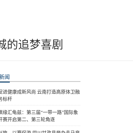
城的追梦喜剧
新闻
促进健康成新风尚 云南打造高原体卫融
务标杆
棋缘汇龟兹：第三届“一带一路”国际象
开赛开启第二、第三轮角逐
兴旅、以赛促游 四川甘孜县举办走马竞