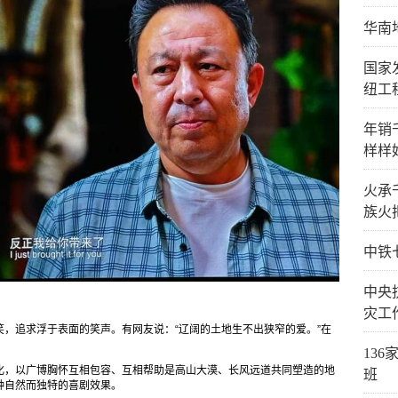
华南
国家
纽工
年销
样样
火承
族火
中铁
中央
灾工
，追求浮于表面的笑声。有网友说：“辽阔的土地生不出狭窄的爱。”在
13
化，以广博胸怀互相包容、互相帮助是高山大漠、长风远道共同塑造的地
班
种自然而独特的喜剧效果。