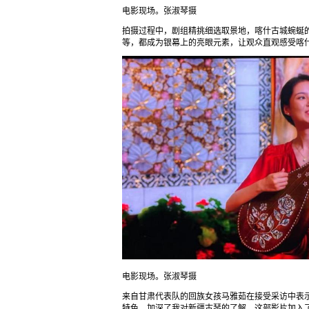
电影现场。张淑琴摄
拍摄过程中，剧组精挑细选取景地，喀什古城蜿蜒
等，都成为银幕上的亮眼元素，让观众直观感受喀
电影现场。张淑琴摄
来自甘肃代表队的回族女孩马雅茹在接受采访中表
特色，加深了我对新疆古琴的了解。这部影片加入