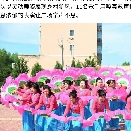
队以灵动舞姿展现乡村新风，11名歌手用嘹亮歌声
息浓郁的表演让广场掌声不息。