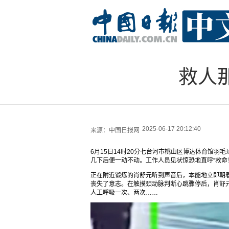
救人
2025-06-17 20:12:40
来源：
中国日报网
6月15日14时20分七台河市桃山区博达体育馆
几下后便一动不动。工作人员见状惊恐地直呼“救命
正在附近锻炼的肖舒元听到声音后，本能地立即朝
丧失了意志。在触摸颈动脉判断心跳骤停后，肖舒元
人工呼吸一次、两次……