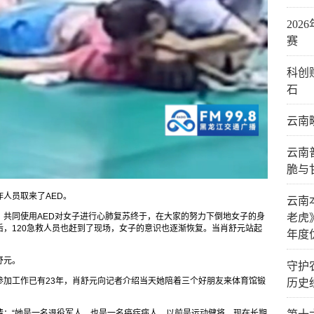
20
赛
科创
石
云南
云南
脆与
人员取来了AED。
云南
老虎
）共同使用AED对女子进行心肺复苏终于，在大家的努力下倒地女子的身
，120急救人员也赶到了现场，女子的意识也逐渐恢复。当肖舒元站起
年度
舒元。
守护
参加工作已有23年，肖舒元向记者介绍当天她陪着三个好朋友来体育馆锻
历史
情：“她是一名退役军人，也是一名癌症病人，以前是运动健将，现在长期