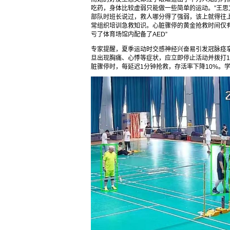
吃药，身体比较虚弱只能做一些简单的运动。”王思
部队时班长说过，救人哪分得了强弱，该上就得往上
常组织培训急救知识。心脏骤停的黄金抢救时间仅有
亏了体育场馆内配备了AED”
专家提醒，夏季运动时交感神经兴奋易引发冠脉痉挛
旦出现胸痛、心悸等症状，应立即停止活动并拨打12
脏骤停时，每延迟1分钟抢救，存活率下降10%。学