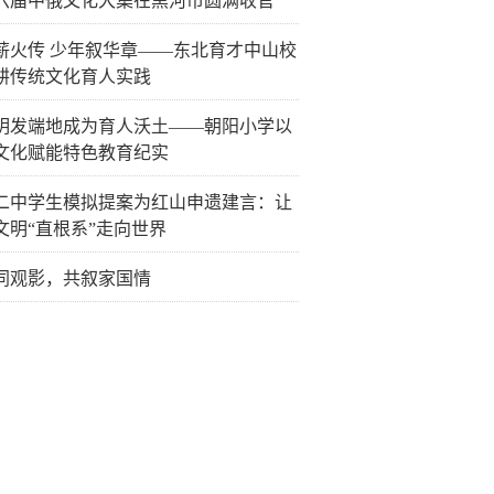
六届中俄文化大集在黑河市圆满收官
薪火传 少年叙华章——东北育才中山校
耕传统文化育人实践
明发端地成为育人沃土——朝阳小学以
文化赋能特色教育纪实
二中学生模拟提案为红山申遗建言：让
文明“直根系”走向世界
同观影，共叙家国情