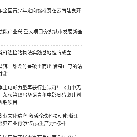
26年全国青少年定向锦标赛在云南陆良开
赋能产业兴 重大项目夯实城市发展新基
畹町边检站执法实践基地挂牌成立
普洱：甜龙竹笋破土而出 满是山野的清
甘甜
本土电影力量再获行业认可！《山中无
》荣获第18届华语青年电影周猎鹰计划
优胜项目
农业文化遗产 激活珍珠科技动能|浙江
经典产业再添“新质生产力”标杆