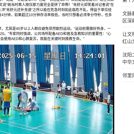
第十
文说“她当时救人按压那力度完全是拼了命啊！”肖舒元却笑着对记者说“在
冲”肖舒元还补充道“之所以能在危急时刻如此临危不乱，得益于单位经
文脉
4分钟，如果超过10分钟存活率极低，当时只想着必须争分夺秒，也多
区深
，尤其是40岁以上人群应避免突然剧烈运动。“运动前需做好热身，一
让文
0。”专家同时强调，公共场所配备AED和普及急救知识的重要性：“心
会使用AED和心肺复苏，就能在关键时刻挽救生命。”
红山
沈阳
中华
邻里