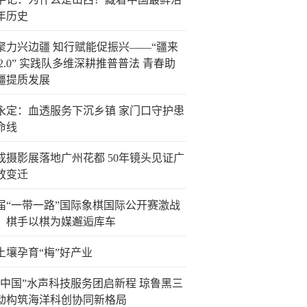
年历史
聚力兴边疆 知行赋能促振兴——“疆来
2.0” 实践队多维深耕推普普法 青春助
疆提质发展
永定：血透服务下沉乡镇 家门口守护患
命线
成摄影展落地广州花都 50年镜头见证广
放变迁
届“一带一路”国际象棋国际公开赛激战
，棋手以棋为媒邂逅库车
土壤孕育“梅”好产业
创中国”水声科技服务团启新程 琼鲁黑三
动构筑海洋科创协同新格局