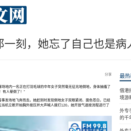
那一刻，她忘了自己也是病
分享
最热
羽毛球场地内一名正在打羽毛球的中年女子突然毫无征兆地倒地，身体抽搐了
借港
！有人晕倒了！”
境游
着事发场地飞奔而去。她赶到时发现倒地女子双眼紧闭、面色苍白，已经
当机立断开始胸外按压并大声喊人拨打120，她开放气道按流程进行了
外专
的千
外专