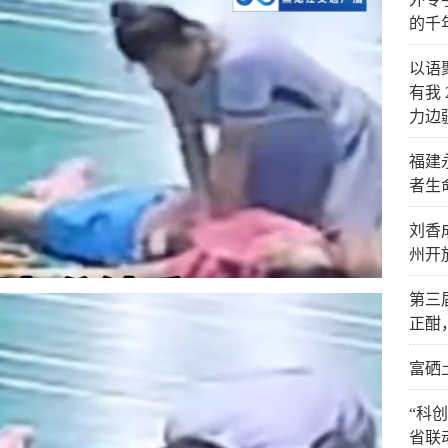
的千
以语
有我 
力边
福建
者生
刘香
州开
第三
正酣
富硒
“科
省联