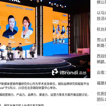
棋公
以马
技活
杭台
荒山
新路
西双
鸺鹠
云南
福建
学新媒体营销传播研究中心作为学术支持单位，国际品牌研究和赋能平台
val
”
于5月22、23日在
北京国际财富中心举办。
优质
，围绕营销力、产品力、品牌力、渠道力、运营力等多方面开展话题讨论，
团队
成员、副区长林正航上台进行发言致辞。