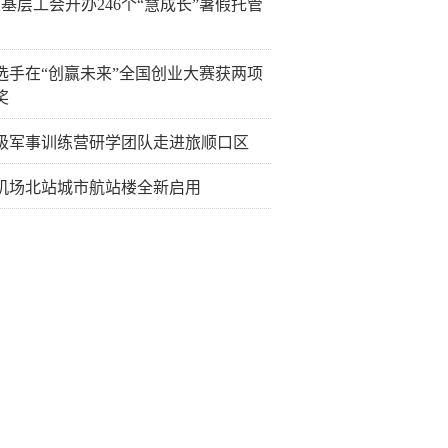
6家基层工会开办246个“慧成长”暑假托管
选手在“创赢未来”全国创业大赛获两项
奖
级军事训练营研学团队走进旅顺口区
机场北站城市航站楼全新启用