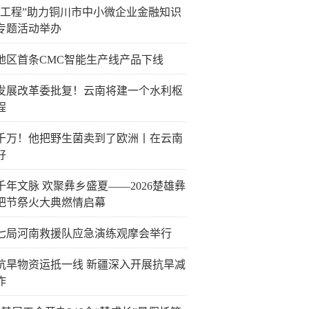
企工程”助力铜川市中小微企业金融知识
专题活动举办
地区首条CMC智能生产线产品下线
发展改革委批复！云南将建一个水利枢
程
千万！他把野生菌卖到了欧洲丨在云南
好
千年文脉 欢聚彝乡盛夏——2026楚雄彝
把节祭火大典燃情启幕
七局河南救援队应急演练观摩会举行
抗旱物资运抵一线 新疆深入开展抗旱减
作