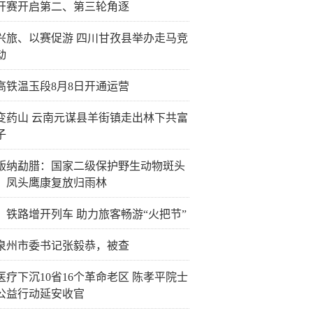
开赛开启第二、第三轮角逐
兴旅、以赛促游 四川甘孜县举办走马竞
动
高铁温玉段8月8日开通运营
变药山 云南元谋县羊街镇走出林下共富
子
版纳勐腊：国家二级保护野生动物斑头
、凤头鹰康复放归雨林
：铁路增开列车 助力旅客畅游“火把节”
泉州市委书记张毅恭，被查
医疗下沉10省16个革命老区 陈孝平院士
公益行动延安收官