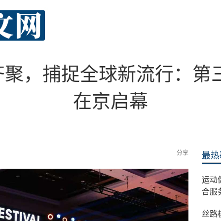
牌齐聚，捕捉全球新流行：第
在京启幕
分享
最热
运动
合服
丝路