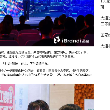
13
班
大连
三等
国家
大连
I&品牌」主题论坛如约而至。来自吨吨品牌、东方潮玩、快手磁力引擎、
中国、深演智能、红搜搜、伊利集团企业代表也先后进行了内容分享。
」、「时尚+科技」在上、下午如期举办。
，整个户外展现场划分为四大主题专区：新零售业态专区、“智”生活专区、
共同构建出年轻人心中的“理想生活场景”，
近20家品牌在各自品类展区