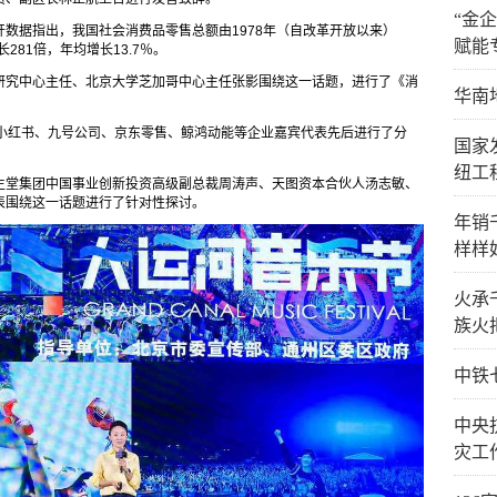
“金
数据指出，我国社会消费品零售总额由1978年（自改革开放以来）
赋能
增长281倍，年均增长13.7％。
研究中心主任、北京大学芝加哥中心主任张影围绕这一话题，进行了《消
华南
I、小红书、九号公司、京东零售、鲸鸿动能等企业嘉宾代表先后进行了分
国家
纽工
生堂集团中国事业创新投资高级副总裁周涛声、天图资本合伙人汤志敏、
表围绕这一话题进行了针对性探讨。
年销
样样
火承
族火
中铁
中央
灾工