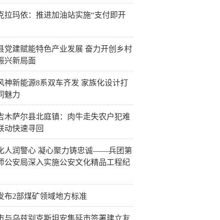
克拉玛依：推进加油站实施“支付即开
县党建赋能特色产业发展 奋力开创乡村
振兴新局面
风神新能源8系双车齐发 家族化设计打
同魅力
吉木萨尔县北庭镇：肉牛走失农户犯难
联动快速寻回
化人润警心 凝心聚力铸忠诚——兵团第
师公安局深入实施公安文化精品工程纪
发布2部煤矿领域地方标准
市与乌兹别克斯坦安集延市签署建立友