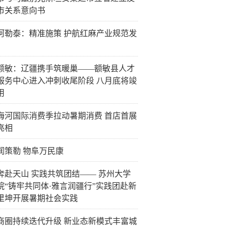
市关系意向书
阿勒泰：精准施策 护航红麻产业规范发
额敏：辽疆携手筑暖巢——额敏县人才
服务中心进入冲刺收尾阶段 八月底将竣
用
26海河国际消费季拉动暑期消费 首店首展
亮相
润策勒 物阜万民康
奔赴天山 实践共筑团结—— 苏州大学
院“铸牢共同体·雅言润疆行”实践团赴新
里坤开展暑期社会实践
商圈持续迭代升级 新业态新模式丰富城