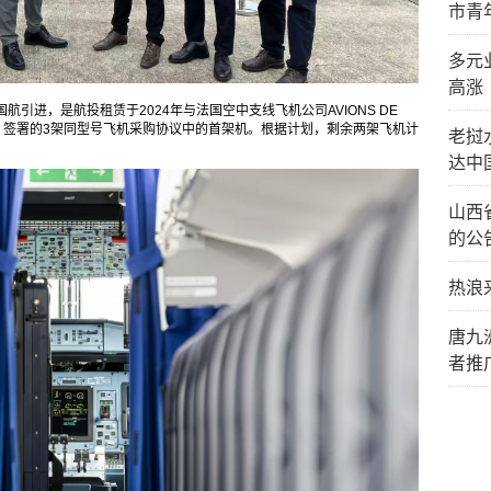
市青
多元
高涨
国航引进，是航投租赁于2024年与法国空中支线飞机公司AVIONS DE
简称“ATR”）签署的3架同型号飞机采购协议中的首架机。根据计划，剩余两架飞机计
老挝
达中
山西
的公
热浪
唐九
者推