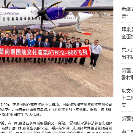
新疆
票”
拜泉
全面
东风
出不
新疆
警村
以文
十二
1日17:00)，在法国图卢兹布拉尼亚克机场，河南航投航空融资租赁有限公司
实
600飞机交付，标志着河南省首单跨境飞机租赁业务正式落地。据悉，该飞机
简称“柬国航”）投入运营。
新疆
区建设，在飞机租赁业务领域取得的又一突破。”郑州航空港经济综合实验区
一持续开展飞机租赁业务的区域，郑州航空港已实现经营性租赁和融资租
海口