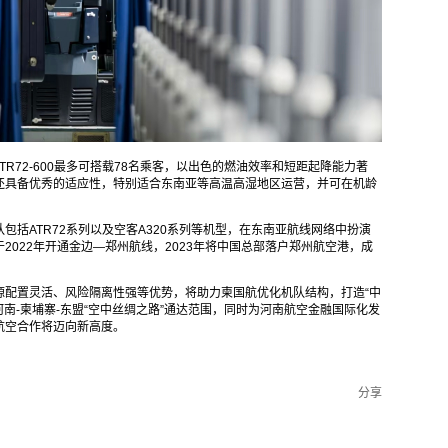
R72-600最多可搭载78名乘客，以出色的燃油效率和短距起降能力著
还具备优秀的适应性，特别适合东南亚等高温高湿地区运营，并可在机龄
括ATR72系列以及空客A320系列等机型，在东南亚航线网络中扮演
2022年开通金边—郑州航线，2023年将中国总部落户郑州航空港，成
源配置灵活、风险隔离性强等优势，将助力柬国航优化机队结构，打造“中
南-柬埔寨-东盟“空中丝绸之路”通达范围，同时为河南航空金融国际化发
航空合作将迈向新高度。
分享