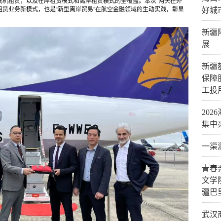
机租赁，以及在岸租赁模式和离岸租赁模式的全覆盖。本次“两头在外”
赁业务新模式，也是“新型离岸贸易”在航空金融领域的生动实践，彰显
好城
新疆
展
新疆
保障
工投
20
集中
一渠
青春
文学
疆巴
武汉