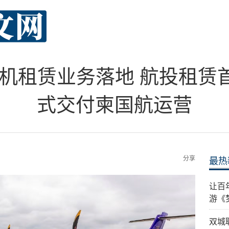
租赁业务落地 航投租赁首架A
式交付柬国航运营
分享
最热
让百年
游《
双城