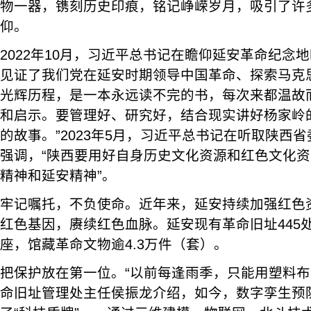
物一器，镌刻历史印痕，铭记峥嵘岁月，吸引了许
仰。
2022年10月，习近平总书记在瞻仰延安革命纪念
见证了我们党在延安时期领导中国革命、探索马克
光辉历程，是一本永远读不完的书，每次来都温故
和启示。要管理好、研究好，结合现实讲好杨家岭
的故事。”2023年5月，习近平总书记在听取陕西
强调，“陕西要用好自身历史文化资源和红色文化
精神和延安精神”。
牢记嘱托，不负使命。近年来，延安持续加强红色
红色基因，赓续红色血脉。延安现有革命旧址445处
座，馆藏革命文物逾4.3万件（套）。
把保护放在第一位。“以前每逢雨季，只能用塑料布
命旧址管理处主任侯振龙介绍，如今，数字孪生预