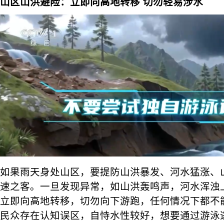
山区山洪避险：立即向高地转移 切勿轻易涉水
如果雨天身处山区，要提防山洪暴发、河水猛涨、
速之客。一旦发现异常，如山洪轰鸣声，河水浑浊
立即向高地转移，切勿向下游跑，任何情况下都不
民众存在认知误区，自恃水性较好，想要通过游泳