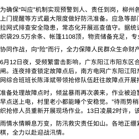
为确保“叫应”机制实现预警到人、责任到岗，柳州
上门提醒等方式最大限度做好防汛准备。应急等部
拉网式排查安全隐患，常态化开展巡查值守。据统
织袋29.5万余条、帐篷1108顶，物资储备充足，
协同作战，向“险”而行，全力保障人民群众生命财
6月12日夜，受频繁雷击影响，广东阳江市阳东区合
闸。连夜排查锁定故障点后，南方电网广东阳江阳
网综合班班长陈泽斌带领抢修队伍赶往故障点开展
准备处理故障点时，倾盆暴雨再次袭来，作业被迫
早点送上电，村里老小都能睡个安稳觉。”待雨势
织抢修人员重新开展现场作业。13日凌晨2时许，
雨情水情瞬息万变，防汛救灾责任如山。各地正绷
棋，全力以赴迎战汛情。