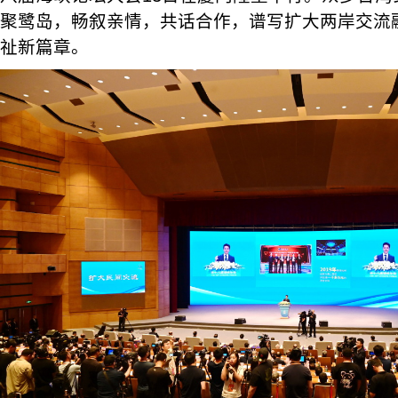
聚鹭岛，畅叙亲情，共话合作，谱写扩大两岸交流
祉新篇章。