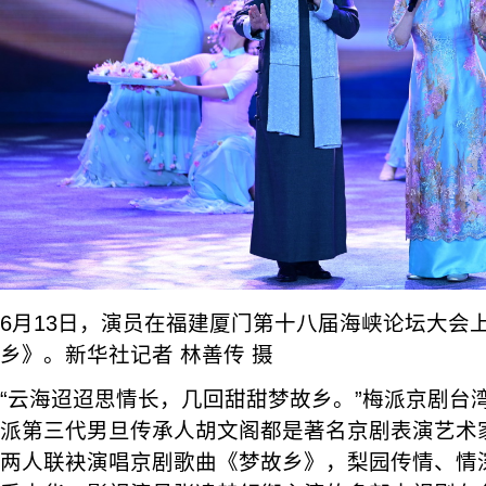
6月13日，演员在福建厦门第十八届海峡论坛大会
乡》。新华社记者 林善传 摄
“云海迢迢思情长，几回甜甜梦故乡。”梅派京剧台
派第三代男旦传承人胡文阁都是著名京剧表演艺术
两人联袂演唱京剧歌曲《梦故乡》，梨园传情、情