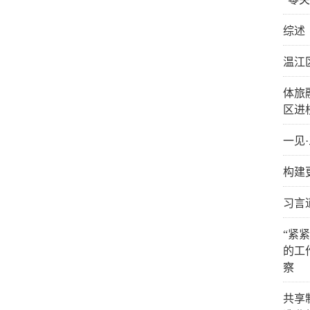
综述
温江
体旅
区进
一见
构建
习言
“紧
的工
察
共享