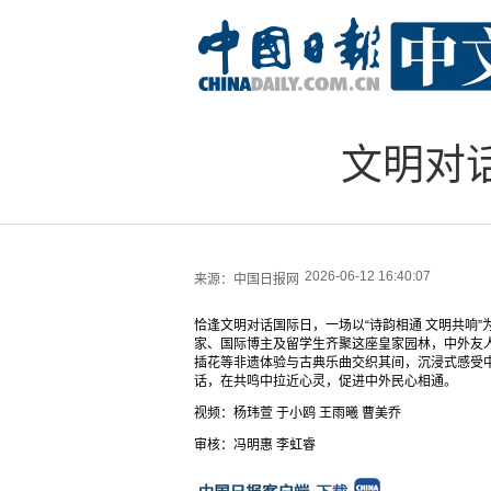
文明对
2026-06-12 16:40:07
来源：
中国日报网
恰逢文明对话国际日，一场以“诗韵相通 文明共响
家、国际博主及留学生齐聚这座皇家园林，中外友
插花等非遗体验与古典乐曲交织其间，沉浸式感受
话，在共鸣中拉近心灵，促进中外民心相通。
视频：杨玮萱 于小鸥 王雨曦 曹美乔
审核：冯明惠 李虹睿