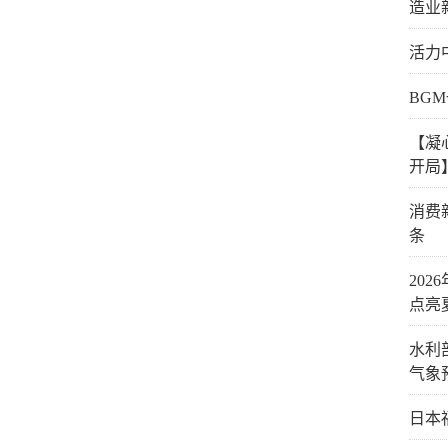
造业
活力
BG
【凝
开局
消费
条
20
点亮
水利
气象
日本