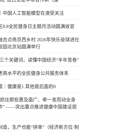
｜中国人工智能模型在澳受关注
区8.8全民健身日主题月活动圆满收官
融合点亮京西乡村 2026年快乐垒球进社
校园北京站圆满举行
·三个关键词，读懂中国经济“半年答卷”
更高水平的全民健身公共服务体系
道｜健康是1 其他是后面的0
紧抓住那些惠及面广、牵一发而动全身
作” ——突出重点推进健康中国建设观
制造，生产也能“拼单”（经济新方位·制