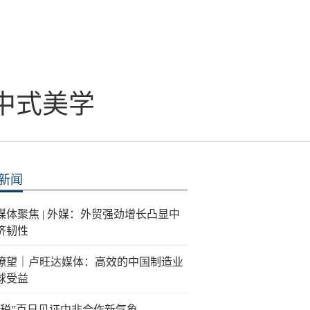
中式美学
新闻
媒体聚焦 | 外媒：外贸强劲增长凸显中
济韧性
瞭望｜卢旺达媒体：高效的中国制造业
球受益
关税”百日见证中非合作新气象