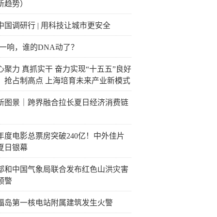
新趋势）
中国调研行 | 用科技让城市更安全
M一响，谁的DNA动了？
心聚力 真抓实干 奋力实现“十五五”良好
】抢占制高点 上海培育未来产业新模式
新图景｜跨界融合拉长夏日经济消费链
26年度电影总票房突破240亿！中外佳片
夏日银幕
部和中国气象局联合发布红色山洪灾害
预警
福岛第一核电站附属建筑发生火警