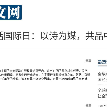
话国际日：以诗为媒，共品
分享
最热
”为主题的交流活动在颐和园诗意开启。来自11国的驻华机构代表、汉学
全球
人轮番诵读、品鉴中西经典诗文，在字里行间共鸣诗意之美。茶艺、宫廷
中式美学的神韵。这不仅是一场文化雅集，更是一场跨越国界的文明对
国经
全球
让全
分享
“零