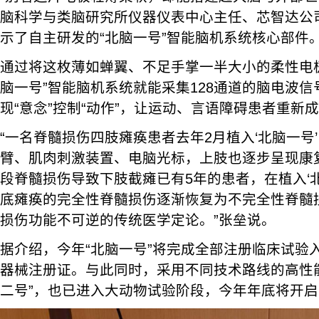
脑科学与类脑研究所仪器仪表中心主任、芯智达公
示了自主研发的“北脑一号”智能脑机系统核心部件
通过将这枚薄如蝉翼、不足手掌一半大小的柔性电
脑一号”智能脑机系统就能采集128通道的脑电波
现“意念”控制“动作”，让运动、言语障碍患者重新
“一名脊髓损伤四肢瘫痪患者去年2月植入‘北脑一号
臂、肌肉刺激装置、电脑光标，上肢也逐步呈现康
段脊髓损伤导致下肢截瘫已有5年的患者，在植入‘北
底瘫痪的完全性脊髓损伤逐渐恢复为不完全性脊髓
损伤功能不可逆的传统医学定论。”张垒说。
据介绍，今年“北脑一号”将完成全部注册临床试验
器械注册证。与此同时，采用不同技术路线的高性
二号”，也已进入大动物试验阶段，今年年底将开