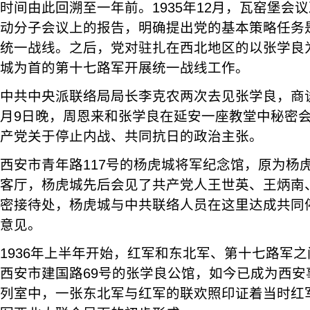
时间由此回溯至一年前。1935年12月，瓦窑堡会
动分子会议上的报告，明确提出党的基本策略任务
统一战线。之后，党对驻扎在西北地区的以张学良
城为首的第十七路军开展统一战线工作。
中共中央派联络局局长李克农两次去见张学良，商谈
月9日晚，周恩来和张学良在延安一座教堂中秘密
产党关于停止内战、共同抗日的政治主张。
西安市青年路117号的杨虎城将军纪念馆，原为杨
客厅，杨虎城先后会见了共产党人王世英、王炳南
密接待处，杨虎城与中共联络人员在这里达成共同
意见。
1936年上半年开始，红军和东北军、第十七路军
西安市建国路69号的张学良公馆，如今已成为西安
列室中，一张东北军与红军的联欢照印证着当时红