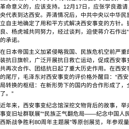
革命意义的，应该支持。12月17日，应张学良邀
央代表到达西安。弄清情况后，中共中央以中华民
立自主地确定了用和平方式解决西安事变的方针。
良、杨虎城共同努力，经过谈判，迫使蒋介石作出“
的承诺。
在日本帝国主义加紧侵略我国、民族危机空前严重
装抗日旗帜，广泛开展抗日救亡运动，促成西安事
共再次合作、团结抗日起了重大历史作用。在西安
的尾厅，毛泽东对西安事变的评价格外醒目：“西
局转换的枢纽：在新形势下的国内的合作形成了，
了。”
近年来，西安事变纪念馆深挖文物背后的故事，举
事变旧址群联展”“民族正气翻危局——纪念中国人
西斯战争胜利80周年主题展”等原创展览，年参观量