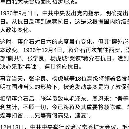
军西北大联合局面的初步形成。
1936年9月1日，中共中央发出党内指示，明确提
日。从抗日反蒋到逼蒋抗日，这是党根据国内阶级
大政策变化。
这时，蒋介石对日本的态度虽有变化，但其“攘外必
本改变。1936年12月4日，蒋介石再次前往西安
部“剿共”。张学良、杨虎城“哭谏”蒋介石抗日，遭
决心采取“兵谏”，逼其答应抗日。
事变当天，张学良、杨虎城等18位高级将领署名发
明在国难当头的形势下，被迫发动事变是为了敦促
扣留蒋介石后，张学良致电毛泽东、周恩来：“吾
利益计，不顾一切，今已将蒋及其重要将领陈诚、
煌等扣留……兄等有何高见，速复”。
12月13日，中共中央举行政治局常委扩大会议，