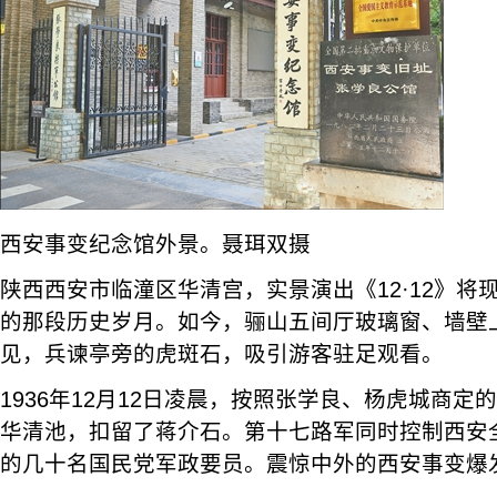
西安事变纪念馆外景。聂珥双摄
陕西西安市临潼区华清宫，实景演出《12·12》将
的那段历史岁月。如今，骊山五间厅玻璃窗、墙壁
见，兵谏亭旁的虎斑石，吸引游客驻足观看。
1936年12月12日凌晨，按照张学良、杨虎城商
华清池，扣留了蒋介石。第十七路军同时控制西安
的几十名国民党军政要员。震惊中外的西安事变爆