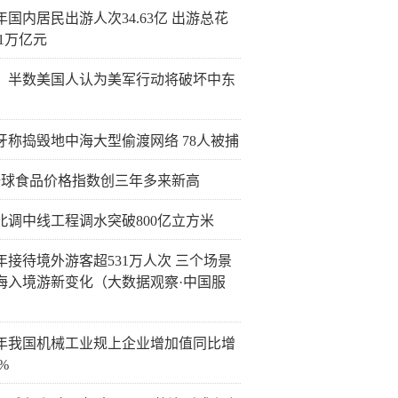
年国内居民出游人次34.63亿 出游总花
21万亿元
：半数美国人认为美军行动将破坏中东
牙称捣毁地中海大型偷渡网络 78人被捕
全球食品价格指数创三年多来新高
北调中线工程调水突破800亿立方米
年接待境外游客超531万人次 三个场景
海入境游新变化（大数据观察·中国服
年我国机械工业规上企业增加值同比增
4%