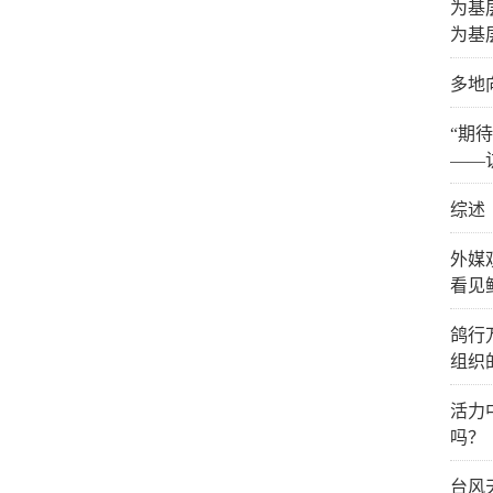
为基
为基
多地
“期
——
综述
外媒
看见
鸽行
组织
活力
吗？
台风