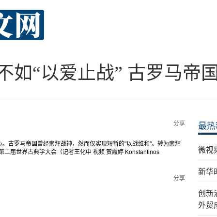
”不如“以爱止战” 古罗马帝
分享
最热
。古罗马帝国曾经崇拜战神，然而仅实现短暂的"以战维和"。转为崇拜
微视
世界古典学大会（记者王化中 视频 贺霞婷 Konstantinos
新华
分享
创新
外贸