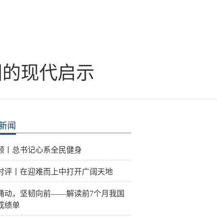
国的现代启示
新闻
频丨总书记心系全民健身
时评丨在迎难而上中打开广阔天地
涌动，坚韧向前——解读前7个月我国
成绩单