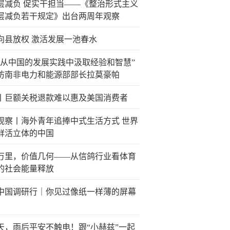
层减负 促实干担当——《整治形式主义
层减负若干规定》出台两周年观察
向县放权 激活发展一池春水
待从中国的发展实践中汲取经验和智慧”
访南非电力和能源部部长拉莫豪帕
丨巨额关税退款难以惠及美国消费者
观察丨海外青年追捧中式生活方式 世界
鲜活立体的中国
万里，价值几何——从信鸽行业看体育
的社会能量释放
中国调研行｜你见过像纸一样薄的屏幕
天，雨后平安不触电！跟“小赫兹”一起