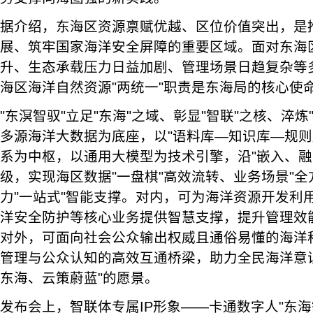
据介绍，东海区资源禀赋优越、区位价值突出，是
展、筑牢国家海洋安全屏障的重要区域。面对东海
升、生态承载压力日益加剧、管理场景日趋复杂等
海区海洋自然资源"两统一"职责是东海局的核心使
"东溟智驭"立足"东海"之域、彰显"智联"之核、淬炼
多源海洋大数据为底座，以"语料库—知识库—规则
系为中枢，以通用大模型为技术引擎，沿"嵌入、融
级，实现海区数据"一盘棋"高效流转、业务场景"全
力"一站式"智能支撑。对内，可为海洋资源开发利
洋安全防护等核心业务提供智慧支撑，提升管理效
对外，可面向社会公众输出权威且通俗易懂的海洋
管理与公众认知的高效互通桥梁，助力全民海洋意
东海、云策蔚蓝"的愿景。
发布会上，智联体专属IP形象——卡通数字人"东海