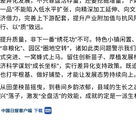
差异化发展，不只靠盘活存量，还要挖掘增量，下
一品”不能陷入低水平扩张，向精深加工延伸、向
济借力，完善上下游配套，提升产业附加值与抗风险
行、以“质”致远。
提升质量，非下一番“绣花功”不可。特色小镇闲置
“非粮化”、园区“圈地空转”，诸如此类问题警示我
式突进、一窝蜂式上马。留住创新苗子、厚植发展
济科学谋划“成长坐标”，实行差异化支持政策。既
也打牢根基、做好铺垫，才能让发展态势持续向上
从田垄秧苗摇曳，到巷间乡韵浓郁，县域的生长之
兴”落子，激发“全盘活”的效能，成就的定是一派