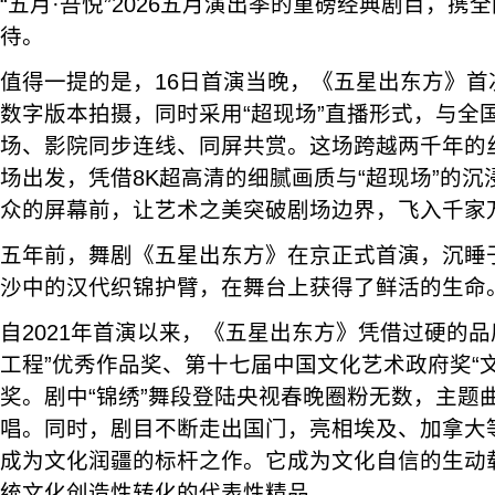
“五月·吾悦”2026五月演出季的重磅经典剧目，携
待。
值得一提的是，16日首演当晚，《五星出东方》首
数字版本拍摄，同时采用“超现场”直播形式，与全国
场、影院同步连线、同屏共赏。这场跨越两千年的
场出发，凭借8K超高清的细腻画质与“超现场”的
众的屏幕前，让艺术之美突破剧场边界，飞入千家
五年前，舞剧《五星出东方》在京正式首演，沉睡
沙中的汉代织锦护臂，在舞台上获得了鲜活的生命
自2021年首演以来，《五星出东方》凭借过硬的品
工程”优秀作品奖、第十七届中国文化艺术政府奖“
奖。剧中“锦绣”舞段登陆央视春晚圈粉无数，主题
唱。同时，剧目不断走出国门，亮相埃及、加拿大
成为文化润疆的标杆之作。它成为文化自信的生动
统文化创造性转化的代表性精品。