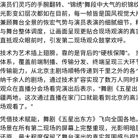
演员们灵巧的手腕翻转、“锦绣”舞段中大气的织锦
光影变幻层次都如在目前，每一帧皆是国风视觉大
兼顾舞台全景的恢宏气势与演员表演的细腻细节，
与舞台整体调度，让画面呈现更贴合现场观演的真
直抵观众眼前时，引发第二现场观众鼓掌欢呼。
技术为艺术插上翅膀，靠的是背后的“硬核保障”。 京
体系，覆盖前端制播、传输分发、终端呈现三大环
传输能力，从北京主剧场顺畅传递到千里之外的各
纳千余人的剧场，通过技术扩容实现了数万人同时
观众在直播分会场看完演出后表示，“舞剧《五星
疆两地，这次通过直播在家门口就能看到北京的高
场观看了。”
凭借技术赋能，舞剧《五星出东方》飞向全国各地
场景在所有第二现场的屏幕上完整重现，光影明暗
还原，最大程度保留了舞台演出的真实氛围感与视