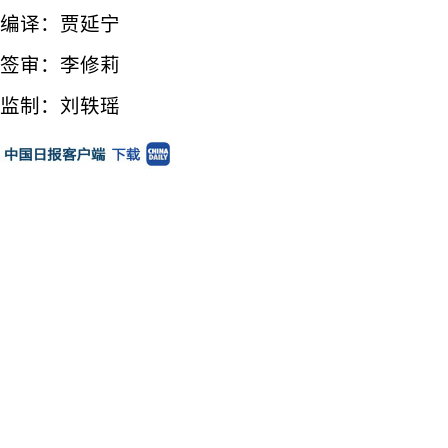
编译：贾延宁
签审：李修莉
监制：刘轶瑶