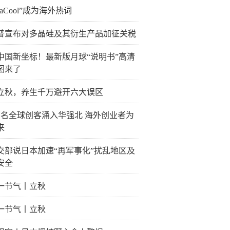
inaCool”成为海外热词
普宣布对多晶硅及其衍生产品加征关税
中国新坐标！最新版月球“说明书”高清
图来了
立秋，养生千万避开六大误区
万名全球创客涌入华强北 海外创业者为
来
交部说日本加速“再军事化”扰乱地区及
安全
一节气丨立秋
一节气丨立秋