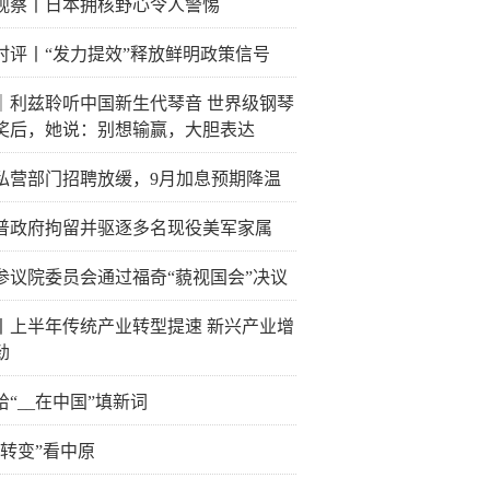
观察丨日本拥核野心令人警惕
时评丨“发力提效”释放鲜明政策信号
｜利兹聆听中国新生代琴音 世界级钢琴
奖后，她说：别想输赢，大胆表达
私营部门招聘放缓，9月加息预期降温
普政府拘留并驱逐多名现役美军家属
参议院委员会通过福奇“藐视国会”决议
丨上半年传统产业转型提速 新兴产业增
劲
给“__在中国”填新词
个转变”看中原