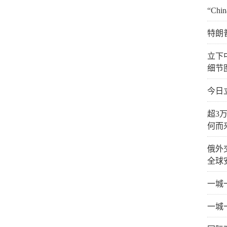
“Ch
特朗
立下
细节
今日
超3
何而
俄外
全球
一城
一城