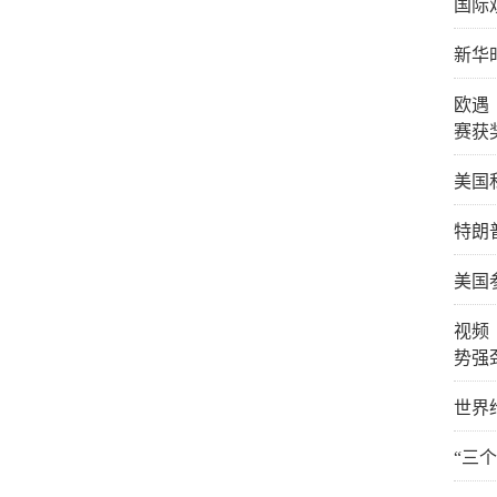
国际
新华
欧遇
赛获
美国
特朗
美国
视频
势强
世界
“三