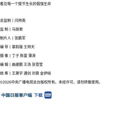
看见每一个拔节生长的倔强生命
总监制丨闫帅南
监 制丨马丽君
制片人丨张鹏军
编 导丨辜韵璇 王帅天
摄 像丨丁子 陈雷 薄涛
编 辑丨曲建鹏 王浩 张雪莹
统 筹丨王萧宇 遇剑 刘霄 金伊结
©2026中央广播电视总台版权所有。未经许可，请勿转载使用。