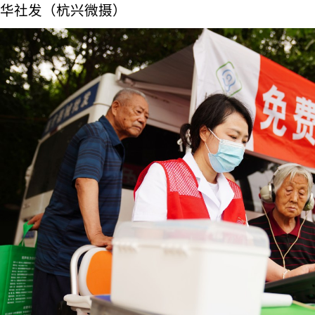
华社发（杭兴微摄）