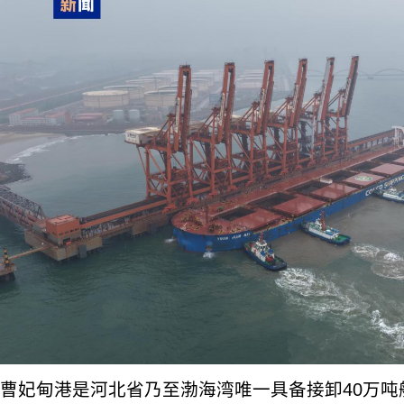
曹妃甸港是河北省乃至渤海湾唯一具备接卸40万吨