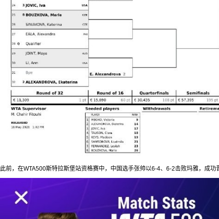
此前，在WTA500斯特拉斯堡站资格赛中，中国选手张帅以6-4、6-2击败玛雅，成