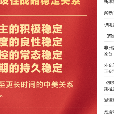
新华
所罗
伊朗
【图
非洲
象台
外交
正交
《蜘
期档
潮涌
潮涌