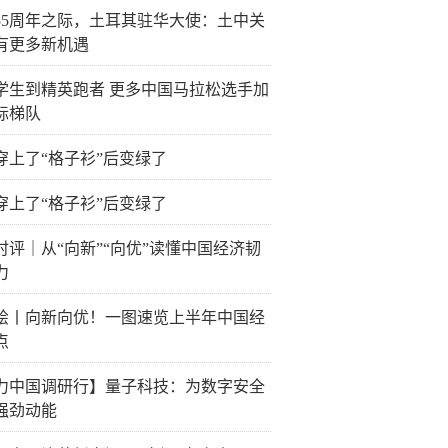
55周年之际，土耳其驻华大使：土中关
有更多新机遇
学生到精英跑者 更多中国马拉松选手加
际梯队
穿上了“格子衫”后变绿了
穿上了“格子衫”后变绿了
时评｜从“向新”“向优”读懂中国经济韧
力
绘丨向新向优！一图速览上半年中国经
点
力中国调研行】量子科技：为数字安全
强劲动能