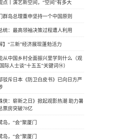
视点丨演艺新空间，“空间”有多大
门群岛总理重申坚持一个中国原则
总统：最高领袖决策过程遭人利用
解】“三新”经济展现蓬勃活力
能从中国乡村全面振兴里学到什么（观
·国际人士谈“十五五”关键词⑭）
部驳斥日本《防卫白皮书》已向日方严
涉
蛛侠：崭新之日》掀起观影热潮 助力暑
总票房突破78亿
鹭岛，“会”聚厦门
鹭岛，“会”聚厦门