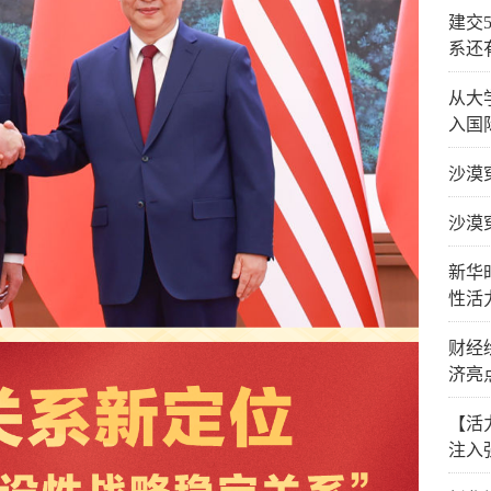
建交
系还
从大
入国
沙漠
沙漠
新华
性活
财经
济亮
【活
注入