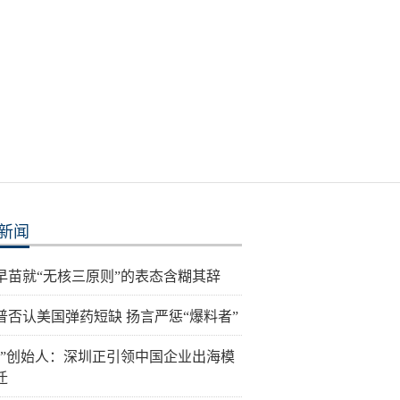
新闻
早苗就“无核三原则”的表态含糊其辞
普否认美国弹药短缺 扬言严惩“爆料者”
讯”创始人：深圳正引领中国企业出海模
迁