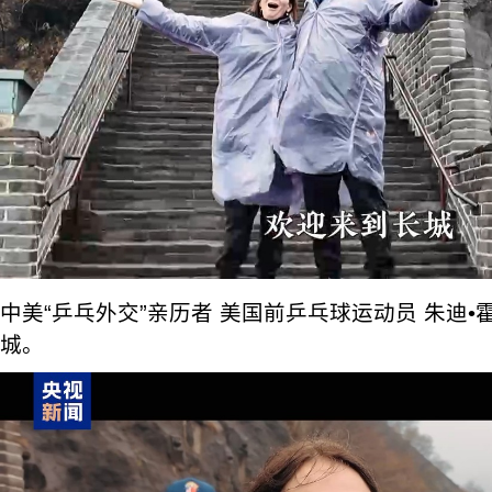
中美“乒乓外交”亲历者 美国前乒乓球运动员 朱迪
城。