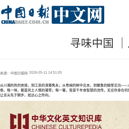
寻味中国 
2026-05-11 14:51:05
来源：
中国日报网
从川湘的热烈奔放，到江浙的清雅隽永；从粤闽的鲜中见本，到徽鲁的醇厚见功——
卷。每一味，都是风土人情的凝萃；每一箸，皆是千年食智慧的流传。无论你身在何
让舌尖先于脚步，抵达心之所向。