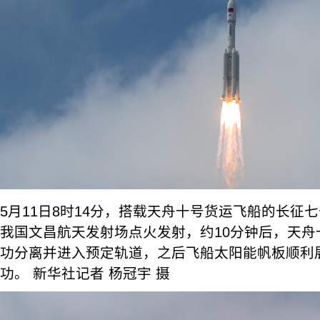
5月11日8时14分，搭载天舟十号货运飞船的长征
我国文昌航天发射场点火发射，约10分钟后，天舟
功分离并进入预定轨道，之后飞船太阳能帆板顺利
功。 新华社记者 杨冠宇 摄