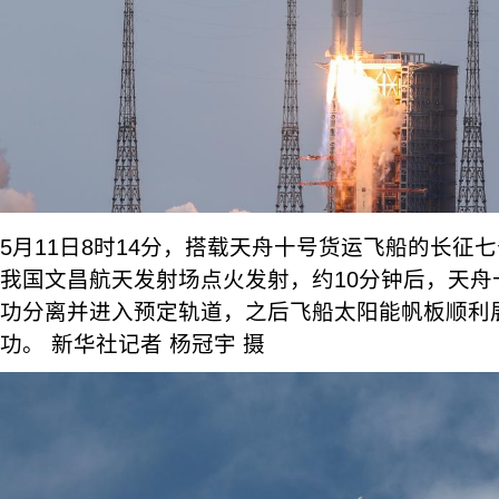
5月11日8时14分，搭载天舟十号货运飞船的长征
我国文昌航天发射场点火发射，约10分钟后，天舟
功分离并进入预定轨道，之后飞船太阳能帆板顺利
功。 新华社记者 杨冠宇 摄