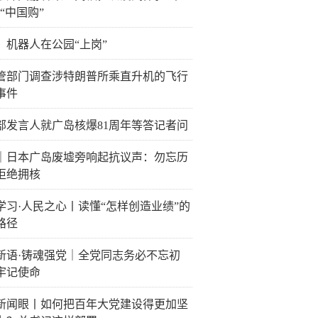
“中国购”
：机器人在公园“上岗”
管部门调查涉特朗普所乘直升机的飞行
事件
部发言人就广岛核爆81周年等答记者问
｜日本广岛废墟旁响起抗议声：勿忘历
拒绝拥核
学习·人民之心丨读懂“怎样创造业绩”的
路径
新语·铸魂强党｜全党同志务必不忘初
牢记使命
新闻眼丨如何把百年大党建设得更加坚