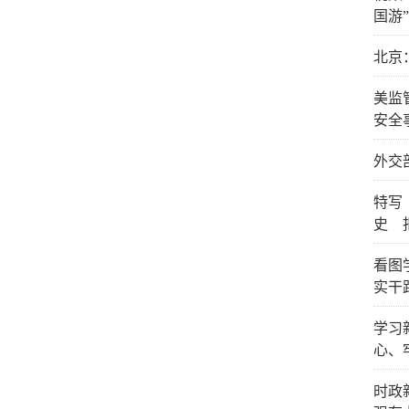
国游”
北京
美监
安全
外交
特写
史 
看图
实干
学习
心、
时政