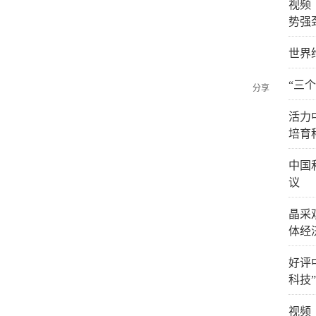
视频
势强
世界
“三
分享
活力
培育
中国
议
晶采
体经
好评
科技
视频