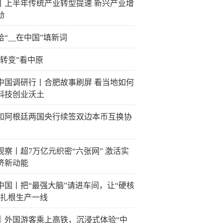
丨上半年传统产业转型提速 新兴产业增
劲
给“__在中国”填新词
个转变”看中原
中国调研行丨合肥故事刷屏 看当地如何
科技创业沃土
和阿根廷两国央行续签双边本币互换协
观察丨超7万亿元织密“六张网” 激活实
济新动能
中国丨把“最强大脑”请进车间，让“硬核
”扎根生产一线
｜外国游客乘上高铁，沉浸式体验“中