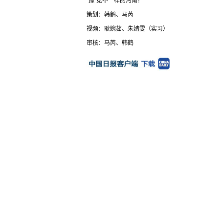
“豫”见不一样的河南！
策划：韩鹤、马芮
视频：耿婉茹、朱婧雯（实习）
审核：马芮、韩鹤