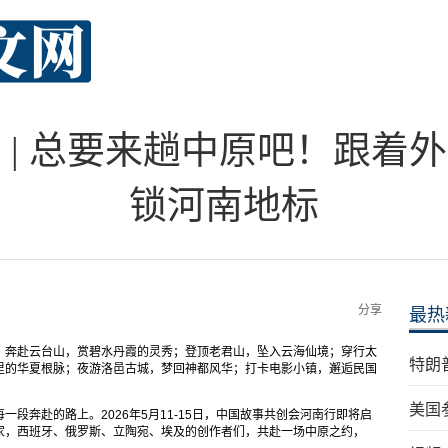
 | 总要来趟中原吧！跟着
锁河南地标
分享
最热
；奔赴云台山，赏碧水丹霞的灵秀；登顶老君山，坠入云海仙境；穿行太
特朗
里的华夏根脉；夜游洛邑古城，梦回神都风华；打卡电影小镇，邂逅民国
美国
段奔赴的路上。2026年5月11-15日，中国故事共创会河南行即将启
家，西班牙、俄罗斯、立陶宛、埃及的创作者们，共赴一场中原之约，