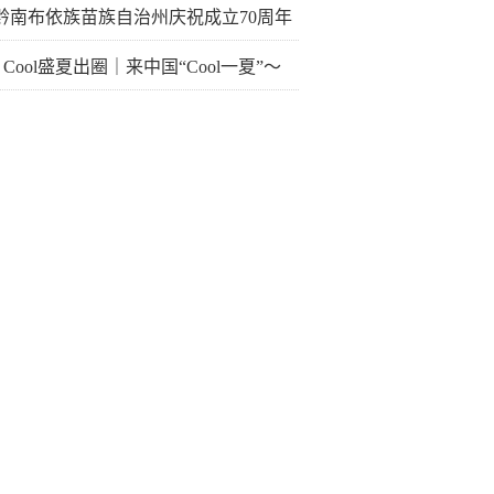
黔南布依族苗族自治州庆祝成立70周年
na Cool盛夏出圈｜来中国“Cool一夏”～