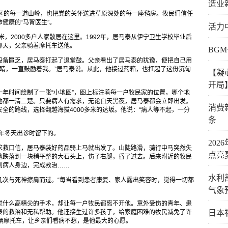
造业
牧区的每一道山岭，也把党的关怀送进草原深处的每一座毡房。牧民们信任
健康的“马背医生”。
活力
米，2000多户人家散居在这里。1992年，居马泰从伊宁卫生学校毕业后
那天，父亲骑着摩托车送他。
BG
设备匮乏，居马泰打起了退堂鼓。父亲看出了居马泰的犹豫，便把自己用
眼睛，一直鼓励着我。”居马泰说。从此，他接过药箱，也扛起了这份沉甸
【凝
开局
年时间绘制了一张“小地图”，图上标注着每一户牧民家的位置，哪个地
他都一清二楚。只要病人有需求，无论白天黑夜，居马泰都会立即出发。
消费
全的路线，选择翻越海拔4000多米的达坂。他说：“病人等不起，一分
条
5年冬天出诊时留下的。
20
求救口信，居马泰装好药品骑上马就出发了。山陡路滑，骑行中马突然失
点亮
他跌落到一块稍平整的大石头上，伤了右腿，昏了过去。后来附近的牧民
到病人身边，完成救治……
水利
几次与死神擦肩而过。“每当看到患者康复、家人露出笑容时，觉得一切都
气象
过什么高精尖的手术，却让每一户牧民都离不开他。意外受伤的青年、患
泰的救治和无私帮助。他还接生过许多孩子，给家庭困难的牧民减免了许
日本
辆摩托车，让乡亲们看病不愁，是他最大的心愿。