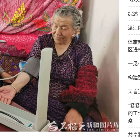
综述
温江
体旅
区进
一见
构建
习言
“紧
的工
察
共享