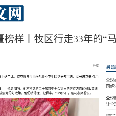
疆榜样丨牧区行走33年的“马
分享
最热
道上结了冰。特克斯县包扎得尔牧业卫生院党支部书记、院长居马泰·俄白
全球
国经
节……巡诊间隙，他还将党的二十届四中全会提出的医疗方面的好政策细
讲解党的好政策，他们听得懂、记得牢。”12月5日，居马泰笑着说。
全球
让全
“零