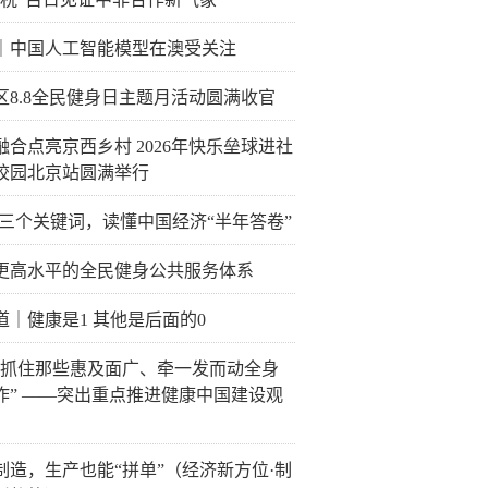
｜中国人工智能模型在澳受关注
区8.8全民健身日主题月活动圆满收官
融合点亮京西乡村 2026年快乐垒球进社
校园北京站圆满举行
·三个关键词，读懂中国经济“半年答卷”
更高水平的全民健身公共服务体系
道｜健康是1 其他是后面的0
紧抓住那些惠及面广、牵一发而动全身
作” ——突出重点推进健康中国建设观
制造，生产也能“拼单”（经济新方位·制