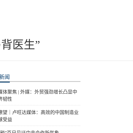
背医生”
新闻
媒体聚焦 | 外媒：外贸强劲增长凸显中
济韧性
瞭望｜卢旺达媒体：高效的中国制造业
球受益
关税”百日见证中非合作新气象