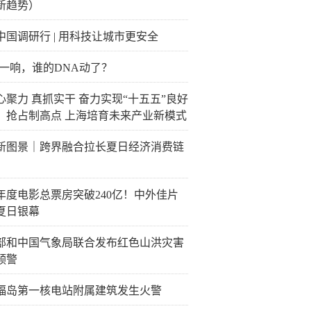
新趋势）
中国调研行 | 用科技让城市更安全
M一响，谁的DNA动了？
心聚力 真抓实干 奋力实现“十五五”良好
】抢占制高点 上海培育未来产业新模式
新图景｜跨界融合拉长夏日经济消费链
26年度电影总票房突破240亿！中外佳片
夏日银幕
部和中国气象局联合发布红色山洪灾害
预警
福岛第一核电站附属建筑发生火警