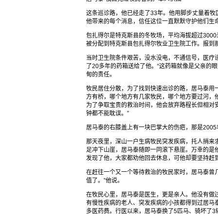
这条巡诊路，他已经走了33年。他用脚步丈量着
他带来的每个消息，信任这位一直默默守护他们生命
包扎得尔是特克斯县的冬牧场，平均海拔超过3000
被分配到特克斯县包扎得尔牧业卫生院工作。报到
当时卫生院条件艰苦，没水没电，不通信号，医疗
了20多年的药箱送给了他。“这药箱就像是父亲的
甸的责任。
牧民居住分散，为了找到快速出诊的路，居马泰用一
方有桥，哪个地方有几家牧民，哪个地方要过河，
为了争取宝贵的救治时间，他会放弃路程长但相对安
钟都不能耽误。”
居马泰的右膝盖上有一块巴掌大的伤疤，那是200
那天夜里，深山一户生病牧民突发疾病，托人捎来
足冲下山崖，居马泰随即一同滚下悬崖。万幸的是
发现了他，大家都劝他回去休息，可他却要坚持赶
在赶往一个又一个等待救治的牧民家时，居马泰曾
值了。”他说。
在牧民心里，居马泰是医生，更是亲人。他没有做
有慢性疾病的老人、突发疾病的小孩都得到过居马
多医药费。行医以来，居马泰换了5匹马、骑坏了3