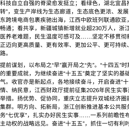
科技自立自强的脊梁愈发挺立；看绿色，湖北宜昌
转”，变生产岸线为生态廊道，生态底色更浓、发
东跨境电商包裹疾驰出海，江西中欧班列联通欧亚
畅通；看共享，新疆城镇新增就业超230万人，浙
医养老难题，民生温度可感可及……坚定不移贯彻
正迈向更高质量、更有效率、更加公平、更可持续
路。
提前谋划，以布局之“早”赢开局之“先”。“十四五”
的重要成就，为继续奋进“十五五”奠定了坚实的基
气。收官亦是新起点，各地接续奋斗，开启奋进“十
情、纳民意，江西财政厅提前征集2026年民生实
举措。扬优势、促协同，重庆立志提升双城经济圈
集群。明方向、拓新局，浙江创新推进基本公共服
务“七优享”，扎实办好民生实事……一系列前瞻性
主动权的战略远见。奋进“十五五”，抓住一切有利