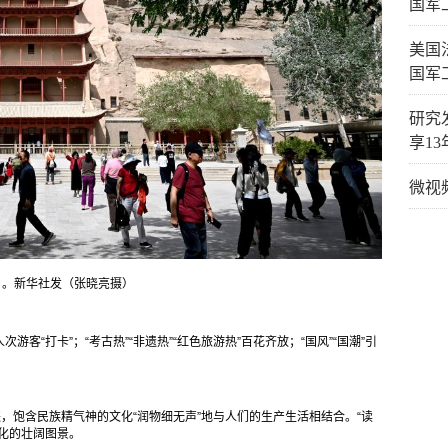
国军
美国
国军
研究
享1
微视
）。新华社发（张晓亮摄）
次游客“打卡”；“考古热”“非遗热”“红色旅游热”百花齐放；“国风”“国潮”引
进，饱含民族精气神的文化“润物细无声”地与人们的生产生活相结合。“读
化的壮阔图景。