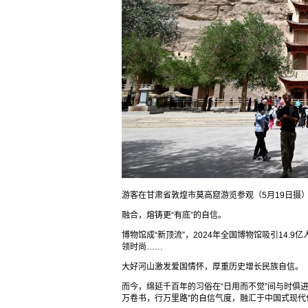
游客在甘肃省敦煌市莫高窟游览参观（5月19日摄
融合，熔铸更“有底”的自信。
博物馆成“新顶流”，2024年全国博物馆吸引14.9亿人
领时尚……
大好河山激发爱国情怀，厚重历史增长民族自信。
而今，绵延千百年的习俗在“日用而不觉”间与时俱
万卷书，行万里路”的自信气度，融汇于中国式现代