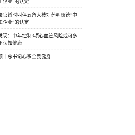
工企业”的认定
法官暂时叫停五角大楼对药明康德“中
工企业”的认定
发现：中年控制3项心血管风险或可多
3年认知健康
频丨总书记心系全民健身