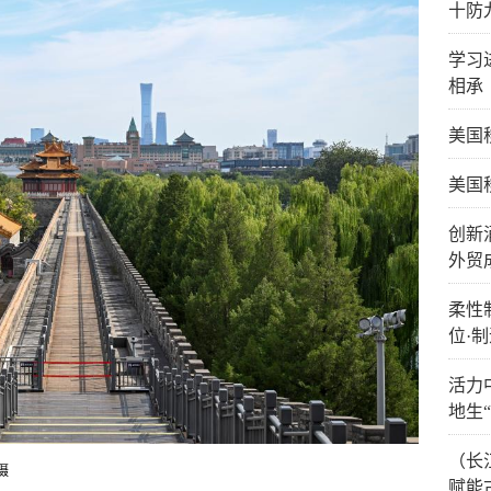
十防
学习
相承
美国
美国
创新
外贸
柔性
位·
活力
地生“
（长
摄
赋能