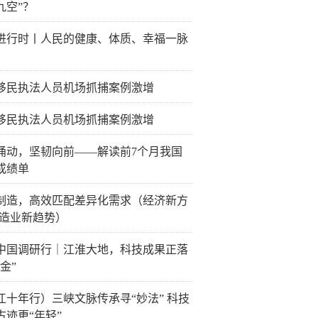
九空”？
进行时丨人民的健康、体质、幸福一脉
移民执法人员机场抓捕案例激增
移民执法人员机场抓捕案例激增
涌动，坚韧向前——解读前7个月我国
成绩单
制造，高效匹配差异化需求（经济新方
制造业新趋势）
中国调研行｜江淮大地，科技成果正落
金”
江十年行）三峡文脉传承寻“妙法” 科技
古迹更“年轻”