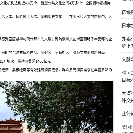
众文化机构达到近4.4万个、新型公共文化空间4万多个；全国博物馆接待
亿缕
生活之美、体验风土人情、感知历史文化……在山水和人文的交融中，人
日本
外媒
夜城感受盛唐繁华与现代都市的交融；到陶溪川文创街区领略千年瓷都的全
步上
色鲜明的沉浸式体验产品、度假区、主题街区，引领文旅消费新风尚。
文脉
1万场次，带动消费超1400亿元。
间经济、票根经济等有效延展消费链条，群众多元消费需求在丰富多彩的
时习
目标
大道
外交
此行
美国