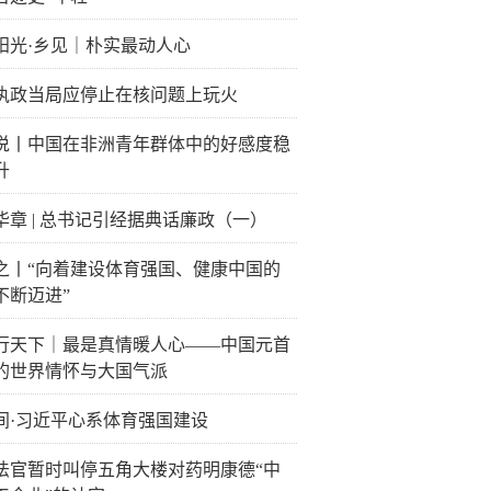
阳光·乡见｜朴实最动人心
执政当局应停止在核问题上玩火
说丨中国在非洲青年群体中的好感度稳
升
华章 | 总书记引经据典话廉政（一）
之丨“向着建设体育强国、健康中国的
不断迈进”
行天下｜最是真情暖人心——中国元首
的世界情怀与大国气派
间·习近平心系体育强国建设
法官暂时叫停五角大楼对药明康德“中