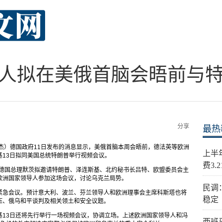
人拟在美俄首脑会晤前与
分享
最热
斌杰）德国政府11日发布的消息显示，美俄首脑本周会晤前，德法英等欧洲
上半
13日拟同美国总统特朗普举行视频会议。
费3.
，德国总理默茨拟邀请特朗普、泽连斯基、北约秘书长吕特、欧盟委员会主
欧洲国家领导人参加这场会议，讨论乌克兰局势。
民调
紧急会议。预计意大利、波兰、芬兰领导人和欧洲理事会主席科斯塔也将
稳定
压、俄乌和平谈判及相关领土和安全议题。
基13日还将先行举行一场视频会议，协调立场。上述欧洲国家领导人和冯
西班