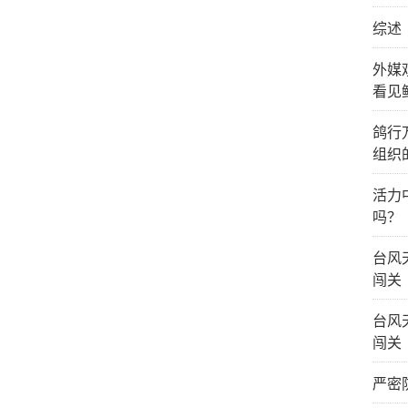
综述
外媒
看见
鸽行
组织
活力
吗？
台风
闯关
台风
闯关
严密