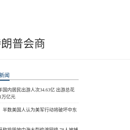
特朗普会商
新闻
年国内居民出游人次34.63亿 出游总花
21万亿元
：半数美国人认为美军行动将破坏中东
牙称捣毁地中海大型偷渡网络 78人被捕