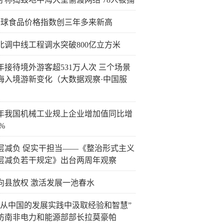
全球食品价格指数创三年多来新高
北调中线工程调水突破800亿立方米
年接待境外游客超531万人次 三个场景
海入境游新变化（大数据观察·中国服
年我国机械工业规上企业增加值同比增
4%
层减负 促实干担当——《整治形式主义
层减负若干规定》出台两周年观察
向县放权 激活发展一池春水
待从中国的发展实践中汲取经验和智慧”
访南非电力和能源部部长拉莫豪帕