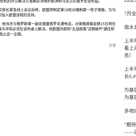
兰危机的外交解决方案都必须保护欧洲和乌克兰的重大安全利益。
交部长紧急线上会议后称，欧盟将制定第19轮对俄制裁一揽子措施，为乌
7月
和加入欧盟进程的支持。
，他当天与俄罗斯第一副总理曼图罗夫通电话，对美俄首脑会晤15日将在
南水
乌冲突必须在谈判桌上解决。但欧盟内部的“主战政客”试图破坏“通往和
阻止这一企图。
上半
分享
看上
务）
上半
长6.
为基
为基
多地
“期
——